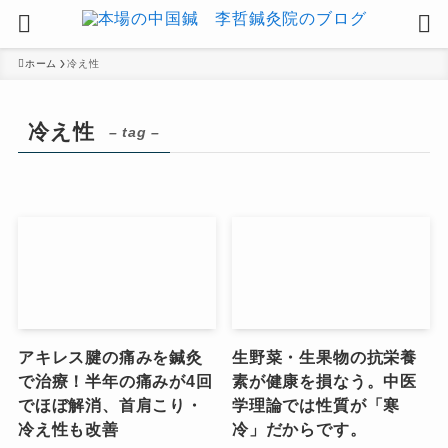
ホーム
冷え性
冷え性
– tag –
アキレス腱の痛みを鍼灸
生野菜・生果物の抗栄養
で治療！半年の痛みが4回
素が健康を損なう。中医
でほぼ解消、首肩こり・
学理論では性質が「寒
冷え性も改善
冷」だからです。