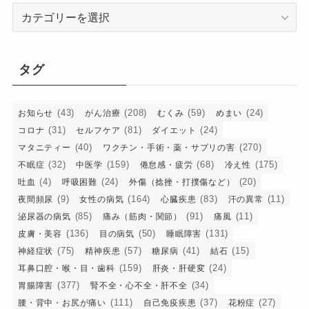
カ
テ
ゴ
リ
タグ
ー
(43)
(208)
(59)
(24)
お知らせ
がん治療
むくみ
めまい
(31)
(81)
(24)
コロナ
セルフケア
ダイエット
(40)
(270)
マタニティー
ワクチン・手術・薬・サプリの害
(32)
(159)
(68)
(175)
不眠症
中医学
倦怠感・疲労
冷え性
(4)
(24)
(20)
吐血
呼吸困難
外傷（捻挫・打撲傷など）
(9)
(164)
(83)
(11)
夜間頻尿
女性の病気
心臓疾患
汗の異常
(85)
(91)
(11)
泌尿器の病気
痛み（筋肉・関節）
痛風
(136)
(50)
(131)
皮膚・美容
目の病気
睡眠障害
(75)
(57)
(41)
(15)
神経症状
精神疾患
糖尿病
結石
(159)
(24)
耳鼻口腔・喉・目・歯科
肝炎・肝硬変
(377)
(34)
胃腸障害
腎不全・心不全・肝不全
(111)
(37)
(27)
腰・背中・お尻が痛い
自己免疫疾患
花粉症