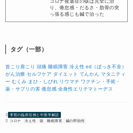
コロナ後遺症の咳は完全に治
り、倦怠感・だるさ・肋骨の突
っ張る感じも鍼で治った
タグ（一部）
首こり肩こり
頭痛
睡眠障害
冷え性
ed（ぼっき不全）
がん治療
セルフケア
ダイエット
てんかん
マタニティ
ー
むくみ
まひ・しびれ
リウマチ
ワクチン・手術・
薬・サプリの害
倦怠感
全身性エリテマトーデス
李哲の臨床症例と中医学解説
コロナ
冷え性
咳
睡眠障害
鍼の即効性