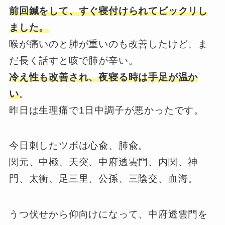
前回鍼をして、すぐ寝付けられてビックリし
ました。
喉が痛いのと肺が重いのも改善したけど、ま
だ長く話すと咳で肺が辛い。
冷え性も改善され、夜寝る時は手足が温か
い
。
昨日は生理痛で1日中調子が悪かったです。
今日刺したツボは心兪、肺兪。
関元、中極、天突、中府透雲門、内関、神
門、太衝、足三里、公孫、三陰交、血海。
うつ伏せから仰向けになって、中府透雲門を