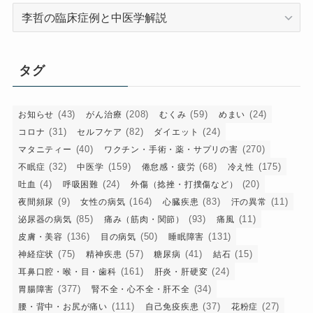
カ
テ
ゴ
リ
タグ
ー
(43)
(208)
(59)
(24)
お知らせ
がん治療
むくみ
めまい
(31)
(82)
(24)
コロナ
セルフケア
ダイエット
(40)
(270)
マタニティー
ワクチン・手術・薬・サプリの害
(32)
(159)
(68)
(175)
不眠症
中医学
倦怠感・疲労
冷え性
(4)
(24)
(20)
吐血
呼吸困難
外傷（捻挫・打撲傷など）
(9)
(164)
(83)
(11)
夜間頻尿
女性の病気
心臓疾患
汗の異常
(85)
(93)
(11)
泌尿器の病気
痛み（筋肉・関節）
痛風
(136)
(50)
(131)
皮膚・美容
目の病気
睡眠障害
(75)
(57)
(41)
(15)
神経症状
精神疾患
糖尿病
結石
(161)
(24)
耳鼻口腔・喉・目・歯科
肝炎・肝硬変
(377)
(34)
胃腸障害
腎不全・心不全・肝不全
(111)
(37)
(27)
腰・背中・お尻が痛い
自己免疫疾患
花粉症