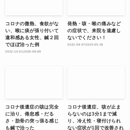
コロナの微熱、食欲がな
発熱・咳・喉の痛みなど
い、喉に痰が張り付いて
の症状で、来院を遠慮し
違和感ある女性、鍼２回
ないでください！
でほぼ治った例
2022-09-07
2025-05-26
2022-10-01
2026-08-06
コロナ後遺症の咳は完全
コロナ後遺症、咳が止ま
に治り、倦怠感・だる
らないのは3分1まで減
さ・肋骨の突っ張る感じ
り、冷え性・寝付けられ
も鍼で治った
ない症状が1回で改善され