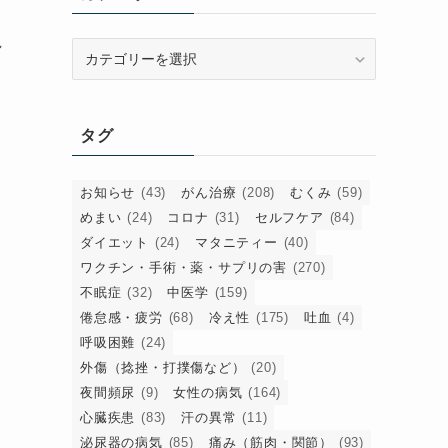
れ
カ
テ
ゴ
リ
タグ
ー
お知らせ
(43)
がん治療
(208)
むくみ
(59)
めまい
(24)
コロナ
(31)
セルフケア
(84)
ダイエット
(24)
マタニティー
(40)
ワクチン・手術・薬・サプリの害
(270)
不眠症
(32)
中医学
(159)
倦怠感・疲労
(68)
冷え性
(175)
吐血
(4)
呼吸困難
(24)
外傷（捻挫・打撲傷など）
(20)
夜間頻尿
(9)
女性の病気
(164)
心臓疾患
(83)
汗の異常
(11)
泌尿器の病気
(85)
痛み（筋肉・関節）
(93)