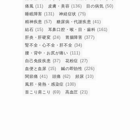
痛風
(11)
皮膚・美容
(136)
目の病気
(50)
睡眠障害
(131)
神経症状
(75)
精神疾患
(57)
糖尿病・代謝疾患
(41)
結石
(15)
耳鼻口腔・喉・目・歯科
(161)
肝炎・肝硬変
(24)
胃腸障害
(377)
腎不全・心不全・肝不全
(34)
腰・背中・お尻が痛い
(111)
自己免疫疾患
(37)
花粉症
(27)
血便と血尿
(15)
鍼の即効性
(226)
関節痛
(41)
頭痛
(62)
頻尿
(10)
風邪・発熱・感染症
(100)
首こり肩こり
(69)
高血圧
(21)
の