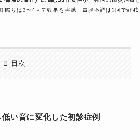
い胃液の嘔吐）に悩む50代女性
が、数回の鍼灸治療
耳鳴りは3〜4回で効果を実感、胃腸不調は1回で軽減
目次
ら低い音に変化した初診症例