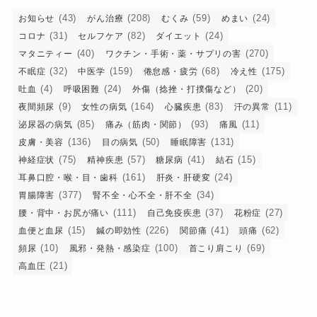
(43)
(208)
(59)
(24)
お知らせ
がん治療
むくみ
めまい
(31)
(82)
(24)
コロナ
セルフケア
ダイエット
(40)
(270)
マタニティー
ワクチン・手術・薬・サプリの害
(32)
(159)
(68)
(175)
不眠症
中医学
倦怠感・疲労
冷え性
(4)
(24)
(20)
吐血
呼吸困難
外傷（捻挫・打撲傷など）
(9)
(164)
(83)
(11)
夜間頻尿
女性の病気
心臓疾患
汗の異常
(85)
(93)
(11)
泌尿器の病気
痛み（筋肉・関節）
痛風
(136)
(50)
(131)
皮膚・美容
目の病気
睡眠障害
(75)
(57)
(41)
(15)
神経症状
精神疾患
糖尿病
結石
(161)
(24)
耳鼻口腔・喉・目・歯科
肝炎・肝硬変
(377)
(34)
胃腸障害
腎不全・心不全・肝不全
(111)
(37)
(27)
腰・背中・お尻が痛い
自己免疫疾患
花粉症
(15)
(226)
(41)
(62)
血便と血尿
鍼の即効性
関節痛
頭痛
(10)
(100)
(69)
頻尿
風邪・発熱・感染症
首こり肩こり
(21)
高血圧