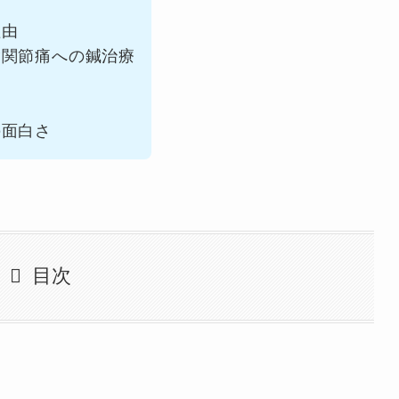
理由
指関節痛への鍼治療
の面白さ
目次