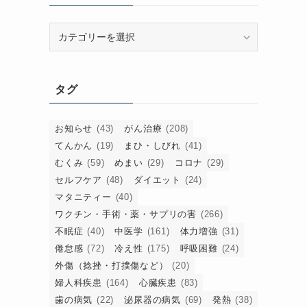
カ
テ
ゴ
リ
タグ
ー
お知らせ
(43)
がん治療
(208)
てんかん
(19)
まひ・しびれ
(41)
むくみ
(59)
めまい
(29)
コロナ
(29)
セルフケア
(48)
ダイエット
(24)
マタニティー
(40)
ワクチン・手術・薬・サプリの害
(266)
不眠症
(40)
中医学
(161)
体力増強
(31)
倦怠感
(72)
冷え性
(175)
呼吸困難
(24)
外傷（捻挫・打撲傷など）
(20)
婦人科疾患
(164)
心臓疾患
(83)
歯の病気
(22)
泌尿器の病気
(69)
発熱
(38)