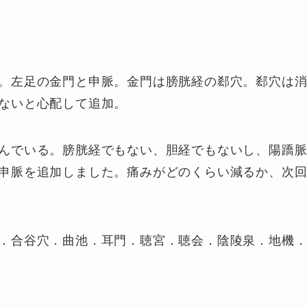
。左足の金門と申脈。金門は膀胱経の郄穴。郄穴は
ないと心配して追加。
んでいる。膀胱経でもない、胆経でもないし、陽蹻
申脈を追加しました。痛みがどのくらい減るか、次
．合谷穴．曲池．耳門．聴宮．聴会．陰陵泉．地機