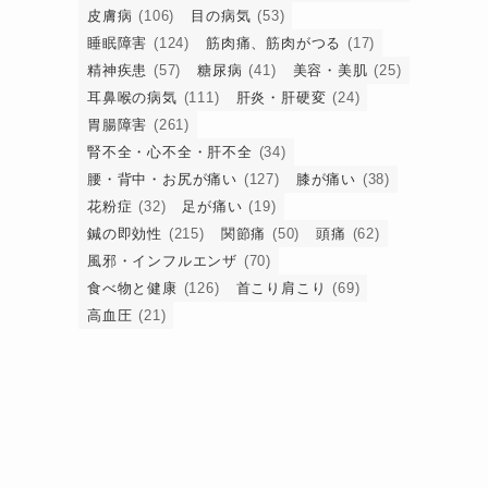
皮膚病
(106)
目の病気
(53)
睡眠障害
(124)
筋肉痛、筋肉がつる
(17)
精神疾患
(57)
糖尿病
(41)
美容・美肌
(25)
耳鼻喉の病気
(111)
肝炎・肝硬変
(24)
胃腸障害
(261)
腎不全・心不全・肝不全
(34)
腰・背中・お尻が痛い
(127)
膝が痛い
(38)
花粉症
(32)
足が痛い
(19)
鍼の即効性
(215)
関節痛
(50)
頭痛
(62)
風邪・インフルエンザ
(70)
食べ物と健康
(126)
首こり肩こり
(69)
高血圧
(21)
回