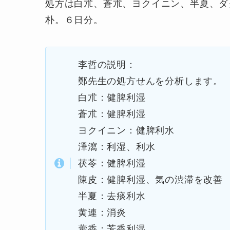
処方は白朮、蒼朮、ヨクイニン、半夏、ダ
朴。６日分。
李哲の説明：
鄭先生の処方せんを分析します。
白朮：健脾利湿
蒼朮：健脾利湿
ヨクイニン：健脾利水
澤瀉：利湿、利水
茯苓：健脾利湿
陳皮：健脾利湿、気の渋滞を改善
半夏：去痰利水
黄連：消炎
藿香：芳香利湿