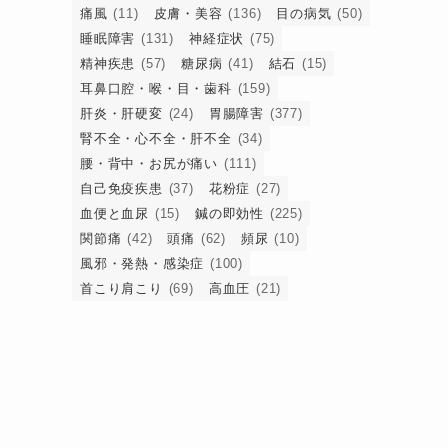
痛風
(11)
皮膚・美容
(136)
目の病気
(50)
睡眠障害
(131)
神経症状
(75)
精神疾患
(57)
糖尿病
(41)
結石
(15)
耳鼻口腔・喉・目・歯科
(159)
肝炎・肝硬変
(24)
胃腸障害
(377)
腎不全・心不全・肝不全
(34)
腰・背中・お尻が痛い
(111)
自己免疫疾患
(37)
花粉症
(27)
血便と血尿
(15)
鍼の即効性
(225)
関節痛
(42)
頭痛
(62)
頻尿
(10)
風邪・発熱・感染症
(100)
首こり肩こり
(69)
高血圧
(21)