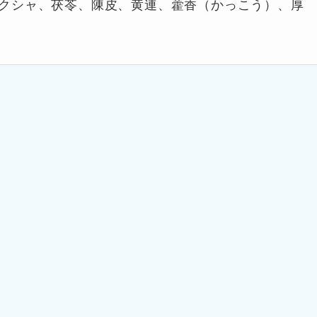
クシャ、茯苓、陳皮、黄連、藿香（かっこう）、厚