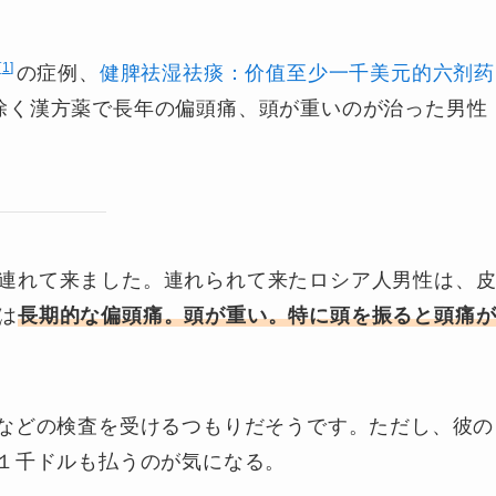
1
の症例、
健脾祛湿祛痰：价值至少一千美元的六剂药
除く漢方薬で長年の偏頭痛、頭が重いのが治った男性
連れて来ました。連れられて来たロシア人男性は、
は
長期的な偏頭痛。頭が重い。特に頭を振ると頭痛
Iなどの検査を受けるつもりだそうです。ただし、彼の
で１千ドルも払うのが気になる。