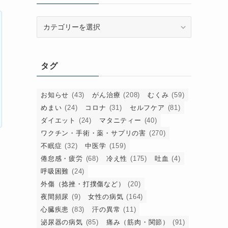
カ
テ
ゴ
リ
タグ
ー
お知らせ
(43)
がん治療
(208)
むくみ
(59)
めまい
(24)
コロナ
(31)
セルフケア
(81)
ダイエット
(24)
マタニティー
(40)
ワクチン・手術・薬・サプリの害
(270)
不眠症
(32)
中医学
(159)
と
倦怠感・疲労
(68)
冷え性
(175)
吐血
(4)
呼吸困難
(24)
外傷（捻挫・打撲傷など）
(20)
夜間頻尿
(9)
女性の病気
(164)
心臓疾患
(83)
汗の異常
(11)
泌尿器の病気
(85)
痛み（筋肉・関節）
(91)