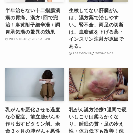
半年治らない十二指腸潰
生検してない肝臓がん
瘍の胃痛、漢方1回で完
は、漢方薬で治しやす
治！麻黄附子細辛湯＋調
い。腎不全、両足の切断
胃承気湯の驚異の効果
は、血糖値を下げる薬・
インスリン注射が原因で
2017-10-18
2025-10-20
ある。
2017-03-19
2026-03-03
乳がんを悪化させる過度
乳がん漢方治療1週間で硬
な心配症、前立腺がんを
いしこりは柔らかくな
作り出すビタミン剤。余
り、睡眠の質・足の冷え
命３ヶ月の肺がん＋悪性
性・体力低下も改善！倪