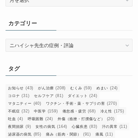
ー
カ
イ
カテゴリー
ブ
カ
テ
ゴ
リ
タグ
ー
(43)
(208)
(59)
(24)
お知らせ
がん治療
むくみ
めまい
(31)
(81)
(24)
コロナ
セルフケア
ダイエット
(40)
(270)
マタニティー
ワクチン・手術・薬・サプリの害
(32)
(159)
(68)
(175)
不眠症
中医学
倦怠感・疲労
冷え性
(4)
(24)
(20)
吐血
呼吸困難
外傷（捻挫・打撲傷など）
(9)
(164)
(83)
(11)
夜間頻尿
女性の病気
心臓疾患
汗の異常
(85)
(91)
(11)
泌尿器の病気
痛み（筋肉・関節）
痛風