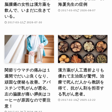
脳腫瘍の女性は漢方薬を
海厦先生の症例
飲んで、いまだに生きて
2017-03-05
2026-08-07
いる。
2017-03-12
2026-07-30
関節リウマチの痛みは１
漢方薬が人工透析よりも
週間でだいぶ良くなり、
優れて主治医が驚愕。治
頑固な便秘も改善。アバ
療で死んだ人から教訓を
スチンで乳がんが悪化、
得て、抗がん剤を拒否す
左の脇腹が痛い膵炎はコ
る乳がん患者。
ーヒーが原因なので要注
2017-02-19
2025-12-22
意！
2017-02-26
2026-08-07