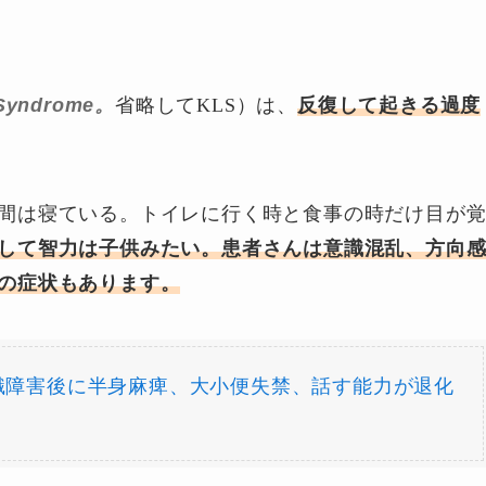
 Syndrome。
省略して
KLS
）は、
反復して起きる過度
間は寝ている。トイレに行く時と食事の時だけ目が
して智力は子供みたい。
患者さんは意識混乱、方向
の症状もあります。
識障害後に半身麻痺、大小便失禁、話す能力が退化