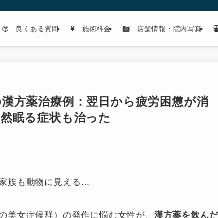
良くある質問
施術料金
店舗情報・院内写真
の漢方薬治療例：翌日から疲労困憊が消
突然眠る症状も治った
家族も動物に見える…
の美女症候群）の発作に悩む女性が、
漢方薬を飲ん