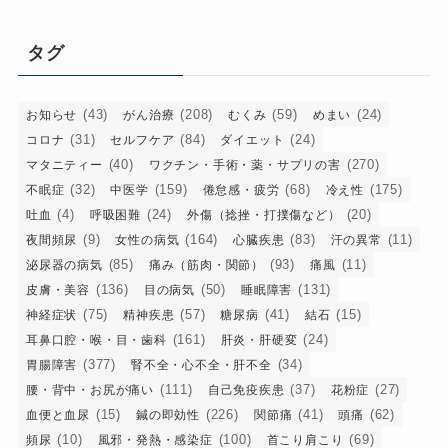
ゴ
リ
タグ
ー
(43)
(208)
(59)
(24)
お知らせ
がん治療
むくみ
めまい
(31)
(84)
(24)
コロナ
セルフケア
ダイエット
(40)
(270)
マタニティー
ワクチン・手術・薬・サプリの害
(32)
(159)
(68)
(175)
不眠症
中医学
倦怠感・疲労
冷え性
(4)
(24)
(20)
吐血
呼吸困難
外傷（捻挫・打撲傷など）
(9)
(164)
(83)
(11)
夜間頻尿
女性の病気
心臓疾患
汗の異常
(85)
(93)
(11)
泌尿器の病気
痛み（筋肉・関節）
痛風
(136)
(50)
(131)
皮膚・美容
目の病気
睡眠障害
(75)
(57)
(41)
(15)
神経症状
精神疾患
糖尿病
結石
(161)
(24)
耳鼻口腔・喉・目・歯科
肝炎・肝硬変
(377)
(34)
胃腸障害
腎不全・心不全・肝不全
(111)
(37)
(27)
腰・背中・お尻が痛い
自己免疫疾患
花粉症
(15)
(226)
(41)
(62)
血便と血尿
鍼の即効性
関節痛
頭痛
(10)
(100)
(69)
頻尿
風邪・発熱・感染症
首こり肩こり