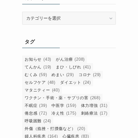
カ
テ
ゴ
な
リ
タグ
ー
お知らせ
(43)
がん治療
(208)
てんかん
(19)
まひ・しびれ
(41)
冷
むくみ
(59)
めまい
(29)
コロナ
(29)
セルフケア
(48)
ダイエット
(24)
マタニティー
(40)
ワクチン・手術・薬・サプリの害
(268)
不眠症
(39)
中医学
(159)
体力増強
(31)
倦怠感
(72)
冷え性
(175)
刺絡療法
(17)
呼吸困難
(24)
外傷（捻挫・打撲傷など）
(20)
婦人科疾患
(164)
心臓疾患
(83)