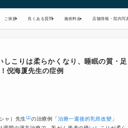
ご挨拶
良くある質問
施術料金
店舗情報・院内写
いしこりは柔らかくなり、睡眠の質・足
！倪海厦先生の症例
1
シャ）先生
の治療例「
治療一週後的乳癌改變
」