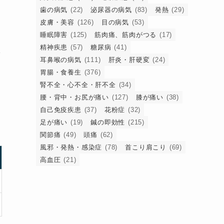
歯の病気
(22)
泌尿器の病気
(83)
発熱
(29)
皮膚・美容
(126)
目の病気
(53)
睡眠障害
(125)
筋肉痛、筋肉がつる
(17)
精神疾患
(57)
糖尿病
(41)
で
耳鼻喉の病気
(111)
肝炎・肝硬変
(24)
胃腸・食養生
(376)
腎不全・心不全・肝不全
(34)
腰・背中・お尻が痛い
(127)
膝が痛い
(38)
自己免疫疾患
(37)
花粉症
(32)
足が痛い
(19)
鍼の即効性
(215)
関節痛
(49)
頭痛
(62)
風邪・発熱・感染症
(78)
首こり肩こり
(69)
高血圧
(21)