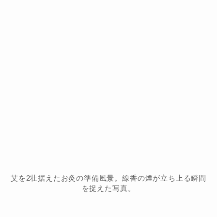
艾を2壮据えたお灸の準備風景。線香の煙が立ち上る瞬間
を捉えた写真。