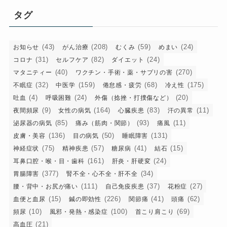
リ
タグ
ー
(43)
(208)
(59)
(24)
お知らせ
がん治療
むくみ
めまい
(31)
(82)
(24)
コロナ
セルフケア
ダイエット
(40)
(270)
マタニティー
ワクチン・手術・薬・サプリの害
(32)
(159)
(68)
(175)
不眠症
中医学
倦怠感・疲労
冷え性
(4)
(24)
(20)
吐血
呼吸困難
外傷（捻挫・打撲傷など）
(9)
(164)
(83)
(11)
夜間頻尿
女性の病気
心臓疾患
汗の異常
(85)
(93)
(11)
泌尿器の病気
痛み（筋肉・関節）
痛風
(136)
(50)
(131)
皮膚・美容
目の病気
睡眠障害
(75)
(57)
(41)
(15)
神経症状
精神疾患
糖尿病
結石
(161)
(24)
耳鼻口腔・喉・目・歯科
肝炎・肝硬変
(377)
(34)
胃腸障害
腎不全・心不全・肝不全
(111)
(37)
(27)
腰・背中・お尻が痛い
自己免疫疾患
花粉症
(15)
(226)
(41)
(62)
血便と血尿
鍼の即効性
関節痛
頭痛
(10)
(100)
(69)
頻尿
風邪・発熱・感染症
首こり肩こり
(21)
高血圧