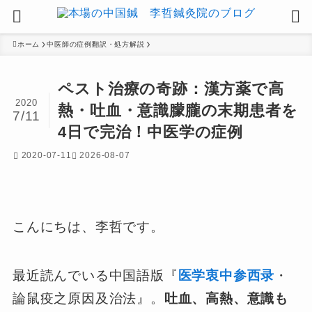
ホーム
中医師の症例翻訳・処方解説
ペスト治療の奇跡：漢方薬で高
2020
熱・吐血・意識朦朧の末期患者を
7/11
4日で完治！中医学の症例
2020-07-11
2026-08-07
こんにちは、李哲です。
最近読んでいる中国語版『
医学衷中参西录
・
論鼠疫之原因及治法』。
吐血、高熱、意識も