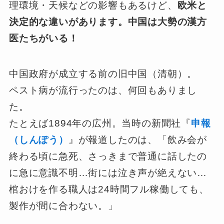
理環境・天候などの影響もあるけど、
欧米と
決定的な違いがあります。中国は大勢の漢方
医たちがいる！
中国政府が成立する前の旧中国（清朝）。
ペスト病が流行ったのは、何回もありまし
た。
たとえば1894年の広州。当時の新聞社『
申報
（しんぽう）
』が報道したのは、「飲み会が
終わる頃に急死、さっきまで普通に話したの
に急に意識不明…街には泣き声が絶えない…
棺おけを作る職人は24時間フル稼働しても、
製作が間に合わない。」