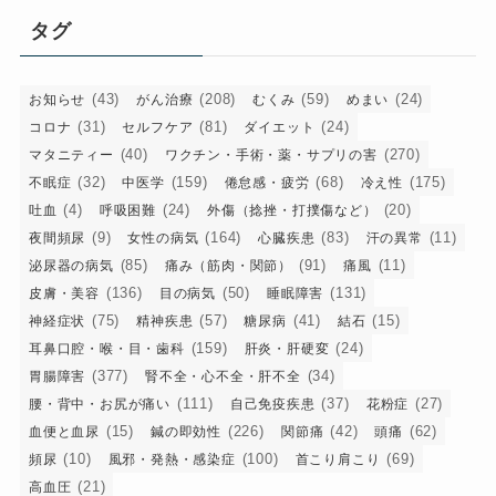
リ
タグ
ー
(43)
(208)
(59)
(24)
お知らせ
がん治療
むくみ
めまい
(31)
(81)
(24)
コロナ
セルフケア
ダイエット
(40)
(270)
マタニティー
ワクチン・手術・薬・サプリの害
(32)
(159)
(68)
(175)
不眠症
中医学
倦怠感・疲労
冷え性
(4)
(24)
(20)
吐血
呼吸困難
外傷（捻挫・打撲傷など）
(9)
(164)
(83)
(11)
夜間頻尿
女性の病気
心臓疾患
汗の異常
(85)
(91)
(11)
泌尿器の病気
痛み（筋肉・関節）
痛風
(136)
(50)
(131)
皮膚・美容
目の病気
睡眠障害
(75)
(57)
(41)
(15)
神経症状
精神疾患
糖尿病
結石
(159)
(24)
耳鼻口腔・喉・目・歯科
肝炎・肝硬変
(377)
(34)
胃腸障害
腎不全・心不全・肝不全
(111)
(37)
(27)
腰・背中・お尻が痛い
自己免疫疾患
花粉症
(15)
(226)
(42)
(62)
血便と血尿
鍼の即効性
関節痛
頭痛
(10)
(100)
(69)
頻尿
風邪・発熱・感染症
首こり肩こり
(21)
高血圧