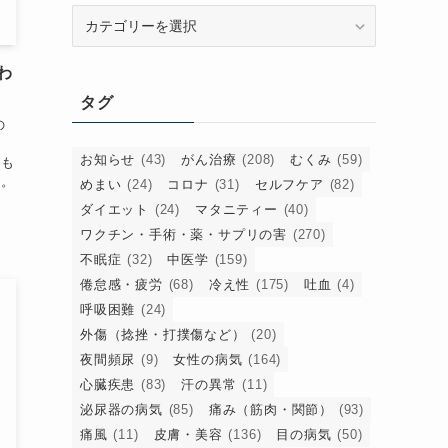
カ
テ
ゴ
わ
リ
タグ
ー
の
お知らせ
(43)
がん治療
(208)
むくみ
(59)
にも
す。
めまい
(24)
コロナ
(31)
セルフケア
(82)
ダイエット
(24)
マタニティー
(40)
ワクチン・手術・薬・サプリの害
(270)
不眠症
(32)
中医学
(159)
倦怠感・疲労
(68)
冷え性
(175)
吐血
(4)
呼吸困難
(24)
外傷（捻挫・打撲傷など）
(20)
夜間頻尿
(9)
女性の病気
(164)
心臓疾患
(83)
汗の異常
(11)
泌尿器の病気
(85)
痛み（筋肉・関節）
(93)
痛風
(11)
皮膚・美容
(136)
目の病気
(50)