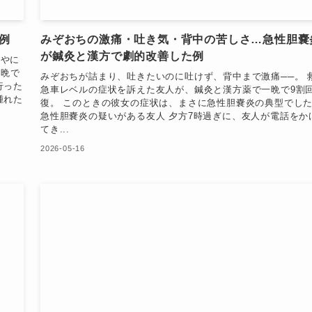
例
みぞおちの激痛・吐き気・背中の苦しさ…急性胆嚢
が鍼灸と漢方で劇的改善した例
目やに
一晩で
みぞおちが詰まり、吐きたいのに吐けず、背中まで激痛──。 
行った
急車レベルの症状を訴えた友人が、鍼灸と漢方薬で一晩で9割
腫れた
復。 このときの彼女の症状は、まさに急性胆嚢炎の典型でし
急性胆嚢炎の疑いがある友人 夕方7時過ぎに、友人が電話をか
てき...
2026-05-16