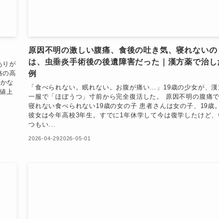
原因不明の激しい腹痛、食後の吐き気、寝れないの
は、虫垂炎手術後の後遺障害だった｜漢方薬で治し
ありが
例
格の高
がかな
「食べられない。眠れない。お腹が痛い…」19歳の少女が、漢
の値上
一服で「ほぼうつ」寸前から完全復活した。 原因不明の腹痛
寝れない食べられない19歳の女の子 患者さんは女の子、19歳
彼女は今年高校3年生。すでに1年休学して今は復学したけど、
つもい...
2026-04-29
2026-05-01