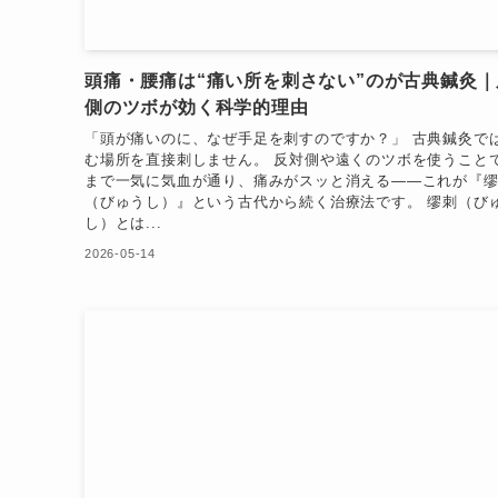
頭痛・腰痛は“痛い所を刺さない”のが古典鍼灸｜
側のツボが効く科学的理由
「頭が痛いのに、なぜ手足を刺すのですか？」 古典鍼灸で
む場所を直接刺しません。 反対側や遠くのツボを使うこと
まで一気に気血が通り、痛みがスッと消える——これが『
（びゅうし）』という古代から続く治療法です。 缪刺（び
し）とは...
2026-05-14