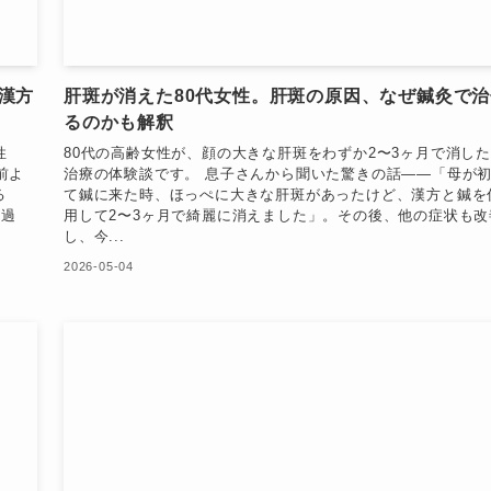
漢方
肝斑が消えた80代女性。肝斑の原因、なぜ鍼灸で治
るのかも解釈
性
80代の高齢女性が、顔の大きな肝斑をわずか2〜3ヶ月で消し
前よ
治療の体験談です。 息子さんから聞いた驚きの話——「母が
る
て鍼に来た時、ほっぺに大きな肝斑があったけど、漢方と鍼を
経過
用して2〜3ヶ月で綺麗に消えました」。その後、他の症状も改
し、今...
2026-05-04