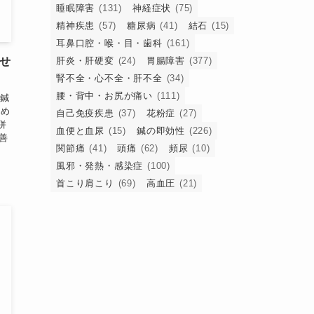
睡眠障害
(131)
神経症状
(75)
精神疾患
(57)
糖尿病
(41)
結石
(15)
耳鼻口腔・喉・目・歯科
(161)
せ
肝炎・肝硬変
(24)
胃腸障害
(377)
腎不全・心不全・肝不全
(34)
腰・背中・お尻が痛い
(111)
た鍼
初め
自己免疫疾患
(37)
花粉症
(27)
併
血便と血尿
(15)
鍼の即効性
(226)
善
関節痛
(41)
頭痛
(62)
頻尿
(10)
風邪・発熱・感染症
(100)
首こり肩こり
(69)
高血圧
(21)