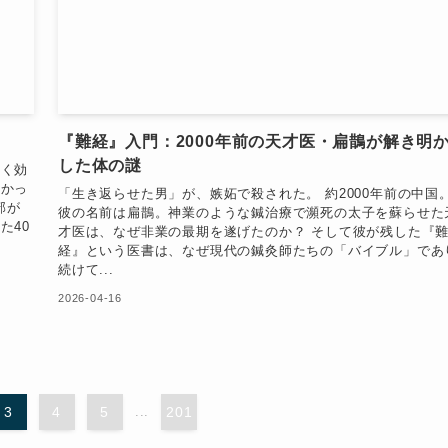
『難経』入門：2000年前の天才医・扁鵲が解き明
した体の謎
全く効
らかっ
「生き返らせた男」が、嫉妬で殺された。 約2000年前の中国
部が
彼の名前は扁鵲。神業のような鍼治療で瀕死の太子を蘇らせた
た40
才医は、なぜ非業の最期を遂げたのか？ そして彼が残した『
経』という医書は、なぜ現代の鍼灸師たちの「バイブル」であ
続けて...
2026-04-16
3
4
5
...
201