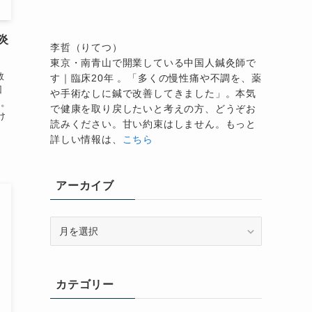
炎
李哲（りてつ）
東京・南青山で開業している中国人鍼灸師で
救
す｜臨床20年 。「多くの慢性痛や不調を、薬
回
や手術なしに鍼で改善してきました」。本気
た。
で健康を取り戻したいと考えの方、どうぞお
け
読みください。甘い約束はしません。もっと
詳しい情報は、
こちら
アーカイブ
ア
ー
カ
イ
カテゴリー
ブ