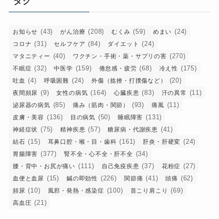
タグ
ー
(43)
(208)
(59)
(24)
お知らせ
がん治療
むくみ
めまい
(31)
(84)
(24)
コロナ
セルフケア
ダイエット
(40)
(270)
マタニティー
ワクチン・手術・薬・サプリの害
(32)
(159)
(68)
(175)
不眠症
中医学
倦怠感・疲労
冷え性
(4)
(24)
(20)
吐血
呼吸困難
外傷（捻挫・打撲傷など）
(9)
(164)
(83)
(11)
夜間頻尿
女性の病気
心臓疾患
汗の異常
(85)
(93)
(11)
泌尿器の病気
痛み（筋肉・関節）
痛風
(136)
(50)
(131)
皮膚・美容
目の病気
睡眠障害
(75)
(57)
(41)
神経症状
精神疾患
糖尿病・代謝疾患
(15)
(161)
(24)
結石
耳鼻口腔・喉・目・歯科
肝炎・肝硬変
(377)
(34)
胃腸障害
腎不全・心不全・肝不全
(111)
(37)
(27)
腰・背中・お尻が痛い
自己免疫疾患
花粉症
(15)
(226)
(41)
(62)
血便と血尿
鍼の即効性
関節痛
頭痛
(10)
(100)
(69)
頻尿
風邪・発熱・感染症
首こり肩こり
(21)
高血圧