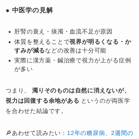
● 中医学の見解
肝腎の衰え・痰濁・血流不足が原因
体質を整えることで
視界が明るくなる・か
すみが減る
などの改善は十分可能
実際に漢方薬・鍼治療で視力が上がる症例
が多い
つまり、
濁りそのものは自然に消えないが、
視力は回復する余地がある
というのが両医学
を合わせた結論です。
🔎あわせて読みたい：
12年の糖尿病、2週間の