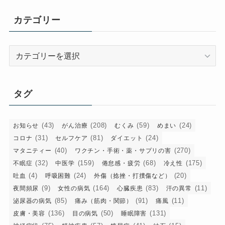
カ
イ
カテゴリー
ブ
カ
テ
ゴ
リ
タグ
ー
(43)
(208)
(59)
(24)
お知らせ
がん治療
むくみ
めまい
(31)
(81)
(24)
コロナ
セルフケア
ダイエット
(40)
(270)
マタニティー
ワクチン・手術・薬・サプリの害
(32)
(159)
(68)
(175)
不眠症
中医学
倦怠感・疲労
冷え性
(4)
(24)
(20)
吐血
呼吸困難
外傷（捻挫・打撲傷など）
(9)
(164)
(83)
(11)
夜間頻尿
女性の病気
心臓疾患
汗の異常
(85)
(91)
(11)
泌尿器の病気
痛み（筋肉・関節）
痛風
(136)
(50)
(131)
皮膚・美容
目の病気
睡眠障害