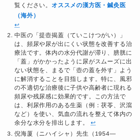
覧ください。
オススメの漢方医・鍼灸医
（海外）
↩︎
中医の「提壺揭蓋（ていこけつがい）」
は、頻尿や尿が出にくい状態を改善する治
療法です。体内の水分代謝が滞り、膀胱に
「蓋」がかかったように尿がスムーズに出
ない状態を、まるで「壺の蓋を外す」よう
に解消することを目指します。特に、風邪
の不適切な治療後に子供や高齢者に現れる
頻尿や残尿感に効果的です。この方法で
は、利尿作用のある生薬（例：茯苓、沢瀉
など）を使い、気血の流れを整えて体内の
余分な水分を排出します。
↩︎
倪海厦（ニハイシャ）先生（1954—