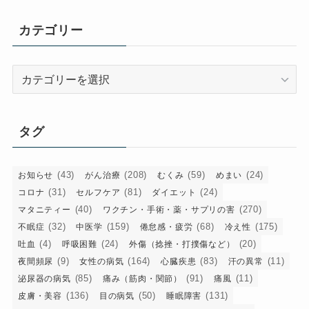
カ
イ
カテゴリー
ブ
カ
テ
ゴ
リ
タグ
ー
(43)
(208)
(59)
(24)
お知らせ
がん治療
むくみ
めまい
(31)
(81)
(24)
コロナ
セルフケア
ダイエット
(40)
(270)
マタニティー
ワクチン・手術・薬・サプリの害
(32)
(159)
(68)
(175)
不眠症
中医学
倦怠感・疲労
冷え性
(4)
(24)
(20)
吐血
呼吸困難
外傷（捻挫・打撲傷など）
(9)
(164)
(83)
(11)
夜間頻尿
女性の病気
心臓疾患
汗の異常
(85)
(91)
(11)
泌尿器の病気
痛み（筋肉・関節）
痛風
(136)
(50)
(131)
皮膚・美容
目の病気
睡眠障害