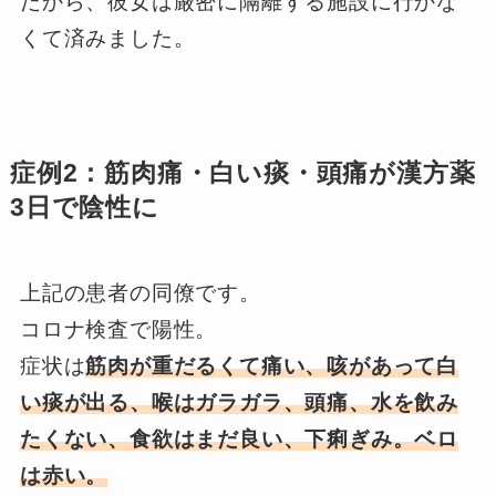
だから、彼女は厳密に隔離する施設に行かな
くて済みました。
症例2：筋肉痛・白い痰・頭痛が漢方薬
3日で陰性に
上記の患者の同僚です。
コロナ検査で陽性。
症状は
筋肉が重だるくて痛い、咳があって白
い痰が出る、喉はガラガラ、頭痛、水を飲み
たくない、食欲はまだ良い、下痢ぎみ。ベロ
は赤い。