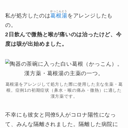
かっこんとう
私が処方したのは
葛根湯
をアレンジしたも
の。
2日飲んで微熱と喉が痛いのは治ったけど、今
度は咳が出始めました。
葛根湯をアレンジして処方した際に使用した主な生薬・葛
根。症例1の初期症状（鼻水・喉の痛み・微熱）に適した
漢方薬です。
不幸にも彼女と同僚5人がコロナ陽性になっ
て、みんな隔離されました。隔離した病院に