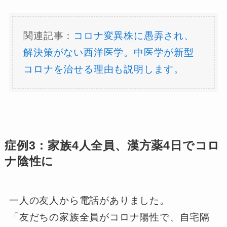
関連記事：
コロナ変異株に愚弄され、
解決策がない西洋医学。中医学が新型
コロナを治せる理由も説明します。
症例3：家族4人全員、漢方薬4日でコロ
ナ陰性に
一人の友人から電話がありました。
「友だちの家族全員がコロナ陽性で、自宅隔