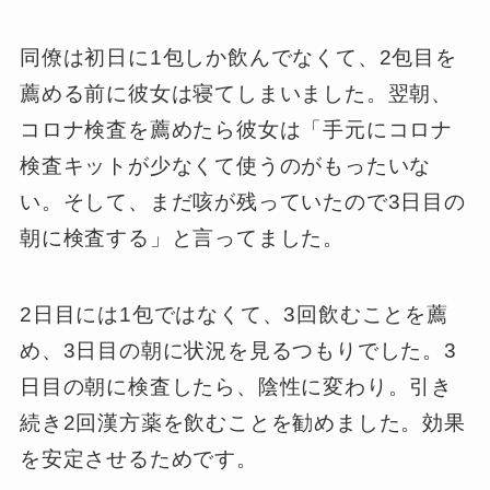
同僚は初日に1包しか飲んでなくて、2包目を
薦める前に彼女は寝てしまいました。翌朝、
コロナ検査を薦めたら彼女は「手元にコロナ
検査キットが少なくて使うのがもったいな
い。そして、まだ咳が残っていたので3日目の
朝に検査する」と言ってました。
2日目には1包ではなくて、3回飲むことを薦
め、3日目の朝に状況を見るつもりでした。3
日目の朝に検査したら、陰性に変わり。引き
続き2回漢方薬を飲むことを勧めました。効果
を安定させるためです。