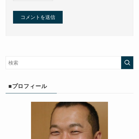
■プロフィール