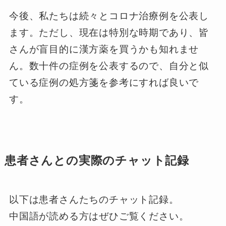
今後、私たちは続々とコロナ治療例を公表し
ます。ただし、現在は特別な時期であり、皆
さんが盲目的に漢方薬を買うかも知れませ
ん。数十件の症例を公表するので、自分と似
ている症例の処方箋を参考にすれば良いで
す。
患者さんとの実際のチャット記録
以下は患者さんたちのチャット記録。
中国語が読める方はぜひご覧ください。