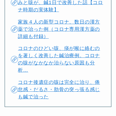
みと咳が、鍼1日で改善した話【コロ
ナ時期の実体験】
家族４人の新型コロナ、数日の漢方
薬で治った例（コロナ専用漢方薬の
詳細も付録）
コロナのひどい咳、痰が喉に絡むの
を著しく改善した鍼治療例。コロナ
の咳がなかなか治らない原因も分
析…
コロナ後遺症の咳は完全に治り、倦
怠感・だるさ・肋骨の突っ張る感じ
も鍼で治った