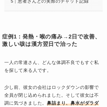
患者さんとの実際のチャット記録
症例1：発熱・喉の痛み→2日で改善、
激しい咳は漢方翌日で治った
一人の常連さん、どんな体調不良でもすぐ私
を探して来る人です。
少し前、彼女の会社はロックダウンの影響で
全員が閉じ込められました。そして彼女は不
調に気づきました。
鼻詰まり、鼻水がダラダ