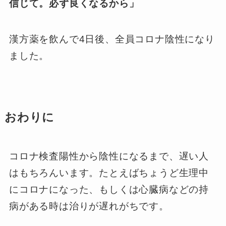
信じて。必ず良くなるから」
漢方薬を飲んで4日後、全員コロナ陰性になり
ました。
おわりに
コロナ検査陽性から陰性になるまで、遅い人
はもちろんいます。たとえばちょうど生理中
にコロナになった、もしくは心臓病などの持
病がある時は治りが遅れがちです。