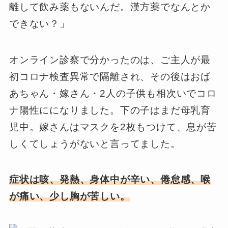
離して飲み薬もないんだ。漢方薬でなんとか
できない？」
オンライン診察で分かったのは、ご主人が最
初コロナ検査異常で隔離され、その後はおば
あちゃん・嫁さん・2人の子供も相次いでコロ
ナ陽性にになりました。下の子はまだ母乳育
児中。嫁さんはマスクを2枚もつけて、息が苦
しくてしょうがないと言ってました。
症状は咳、発熱、身体中が辛い、倦怠感、喉
が痛い、少し胸が苦しい。