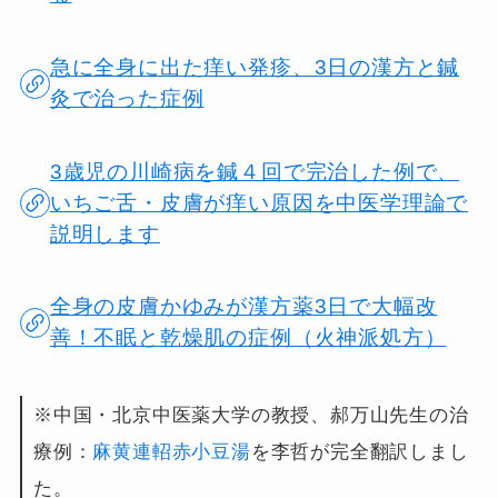
急に全身に出た痒い発疹、3日の漢方と鍼
灸で治った症例
3歳児の川崎病を鍼４回で完治した例で、
いちご舌・皮膚が痒い原因を中医学理論で
説明します
全身の皮膚かゆみが漢方薬3日で大幅改
善！不眠と乾燥肌の症例（火神派処方）
※中国・北京中医薬大学の教授、郝万山先生の治
療例：
麻黄連軺赤小豆湯
を李哲が完全翻訳しまし
た。