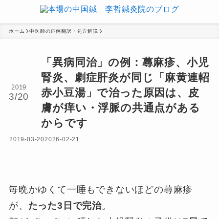
ホーム
中医師の症例翻訳・処方解説
「異病同治」の例：蕁麻疹、小児
腎炎、劇症肝炎が同じ「麻黄連軺
2019
赤小豆湯」で治った原因は、皮
3/20
膚が痒い・浮脈の共通点がある
からです
2019-03-20
2026-02-21
毎晩かゆくて一睡もできないほどの蕁麻疹
が、
たった3日で完治
。