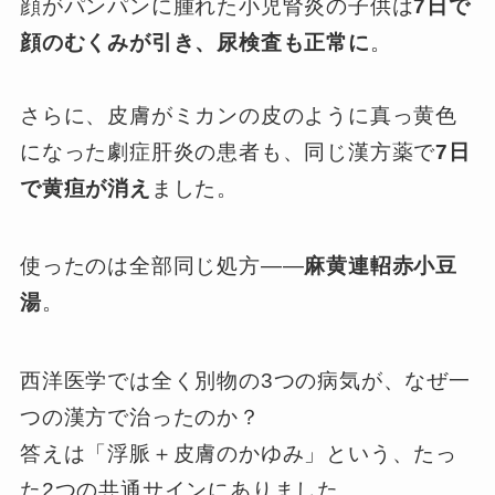
顔がパンパンに腫れた小児腎炎の子供は
7日で
顔のむくみが引き、尿検査も正常に
。
さらに、皮膚がミカンの皮のように真っ黄色
になった劇症肝炎の患者も、同じ漢方薬で
7日
で黄疸が消え
ました。
使ったのは全部同じ処方——
麻黄連軺赤小豆
湯
。
西洋医学では全く別物の3つの病気が、なぜ一
つの漢方で治ったのか？
答えは「浮脈＋皮膚のかゆみ」という、たっ
た2つの共通サインにありました。