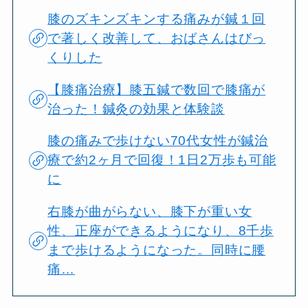
膝のズキンズキンする痛みが鍼１回
で著しく改善して、おばさんはびっ
くりした
【膝痛治療】膝五鍼で数回で膝痛が
治った！鍼灸の効果と体験談
膝の痛みで歩けない70代女性が鍼治
療で約2ヶ月で回復！1日2万歩も可能
に
右膝が曲がらない、膝下が重い女
性、正座ができるようになり、8千歩
まで歩けるようになった。同時に腰
痛…