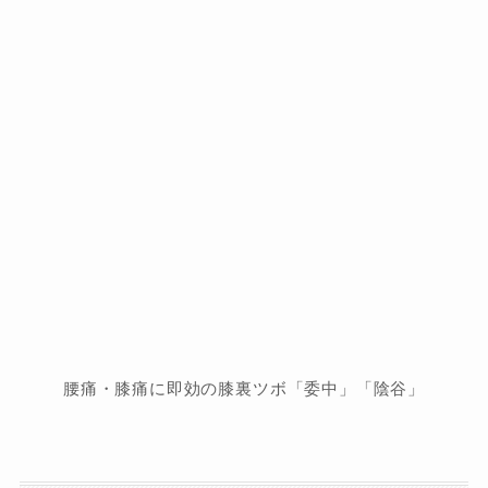
腰痛・膝痛に即効の膝裏ツボ「委中」「陰谷」