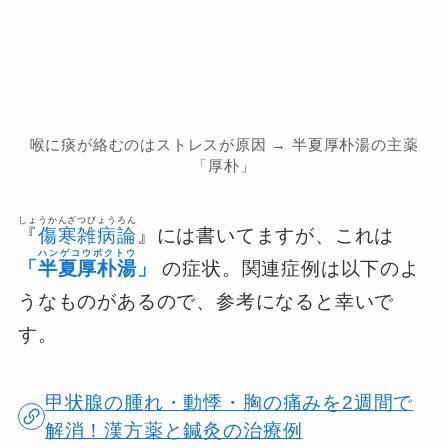
喉に痰が絡むのはストレスが原因 → 半夏厚朴湯の主薬
「厚朴」
しょうかんざつびょうろん
『
傷寒雑病論
』には書いてますが、これは
ハンゲコウボクトウ
「
半夏厚朴湯
」
の症状。関連症例は以下のよ
うなものがあるので、参考になると幸いで
す。
甲状腺の腫れ・動悸・胸の痛みを2週間で
解消！漢方薬と鍼灸の治療例