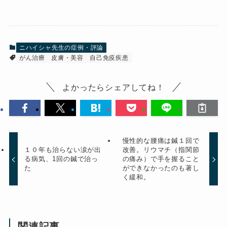
ニハイシャ先生の症例・評論
がん治療
皮膚・美容
自己免疫疾患
よかったらシェアしてね！
慢性的な腰痛は鍼１回で
１０年も治らない涙が出
改善。リウマチ（指関節
る病気、1回の鍼で治っ
の痛み）で手を握ること
た
ができなかったのも著し
く緩和。
関連記事