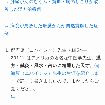
→ 肝臓がんのむくみ・貧血・胸のしこりが改
善した漢方治療例
→ 病院が見放した肝臓がんが自然寛解した症
例
倪海厦（ニハイシャ）先生（1954—
2012）はアメリカの著名な中医学先生。
漢
方・鍼灸・風水・占いに精通した天才
。
倪
海厦（ニハイシャ）先生の生涯を紹介しま
す
で詳しく書きましたので、よかったらご
覧ください。
↩︎