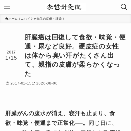
ホーム
ニハイシャ先生の症例・評論
肝臓癌は回復して食欲・味覚・便
通・尿など良好。硬皮症の女性
2017
は体から臭い汗がたくさん出
1/15
て、親指の皮膚が柔らかくなっ
た
2017-01-15
2026-08-06
肝臓がんの腹水が消え、寝汗も止まり、食
欲・味覚・便通まで正常化──。
同じ日に、