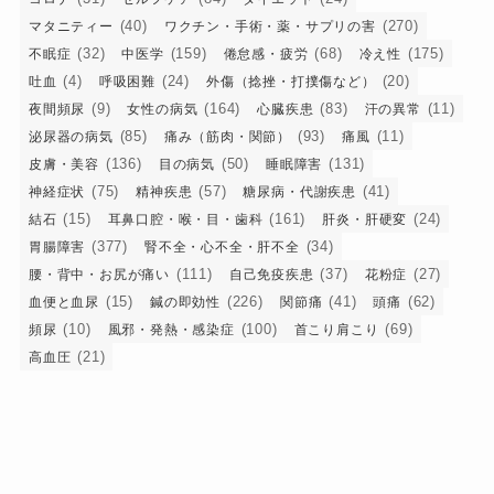
(40)
(270)
マタニティー
ワクチン・手術・薬・サプリの害
(32)
(159)
(68)
(175)
不眠症
中医学
倦怠感・疲労
冷え性
(4)
(24)
(20)
吐血
呼吸困難
外傷（捻挫・打撲傷など）
(9)
(164)
(83)
(11)
夜間頻尿
女性の病気
心臓疾患
汗の異常
(85)
(93)
(11)
泌尿器の病気
痛み（筋肉・関節）
痛風
(136)
(50)
(131)
皮膚・美容
目の病気
睡眠障害
(75)
(57)
(41)
神経症状
精神疾患
糖尿病・代謝疾患
(15)
(161)
(24)
結石
耳鼻口腔・喉・目・歯科
肝炎・肝硬変
(377)
(34)
胃腸障害
腎不全・心不全・肝不全
(111)
(37)
(27)
腰・背中・お尻が痛い
自己免疫疾患
花粉症
(15)
(226)
(41)
(62)
血便と血尿
鍼の即効性
関節痛
頭痛
(10)
(100)
(69)
頻尿
風邪・発熱・感染症
首こり肩こり
(21)
高血圧