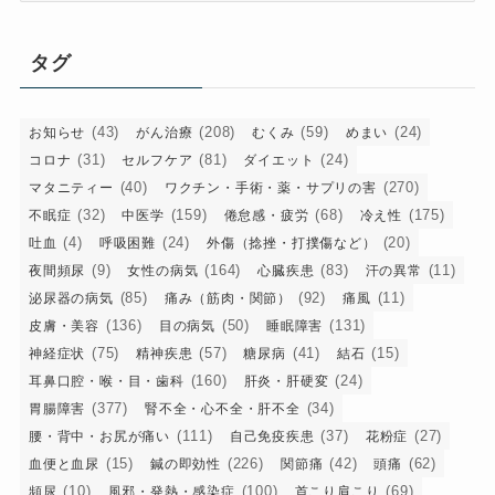
ゴ
リ
タグ
ー
(43)
(208)
(59)
(24)
お知らせ
がん治療
むくみ
めまい
(31)
(81)
(24)
コロナ
セルフケア
ダイエット
(40)
(270)
マタニティー
ワクチン・手術・薬・サプリの害
(32)
(159)
(68)
(175)
不眠症
中医学
倦怠感・疲労
冷え性
(4)
(24)
(20)
吐血
呼吸困難
外傷（捻挫・打撲傷など）
(9)
(164)
(83)
(11)
夜間頻尿
女性の病気
心臓疾患
汗の異常
(85)
(92)
(11)
泌尿器の病気
痛み（筋肉・関節）
痛風
(136)
(50)
(131)
皮膚・美容
目の病気
睡眠障害
(75)
(57)
(41)
(15)
神経症状
精神疾患
糖尿病
結石
(160)
(24)
耳鼻口腔・喉・目・歯科
肝炎・肝硬変
(377)
(34)
胃腸障害
腎不全・心不全・肝不全
(111)
(37)
(27)
腰・背中・お尻が痛い
自己免疫疾患
花粉症
(15)
(226)
(42)
(62)
血便と血尿
鍼の即効性
関節痛
頭痛
(10)
(100)
(69)
頻尿
風邪・発熱・感染症
首こり肩こり