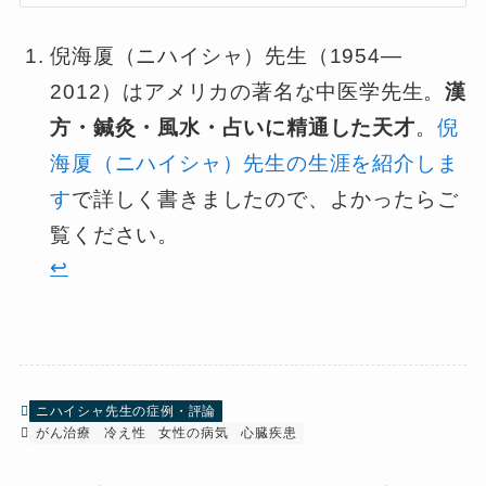
倪海厦（ニハイシャ）先生（1954—
2012）はアメリカの著名な中医学先生。
漢
方・鍼灸・風水・占いに精通した天才
。
倪
海厦（ニハイシャ）先生の生涯を紹介しま
す
で詳しく書きましたので、よかったらご
覧ください。
↩︎
ニハイシャ先生の症例・評論
がん治療
冷え性
女性の病気
心臓疾患