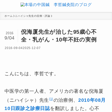
ホーム
ニハイシャ先生の症例・評論
倪海厦先生が治した95歳心不
2016
9/04
全・乳がん・10年不妊の実例
2016-09-04
2025-12-07
こんにちは、李哲です。
中医学の第一人者、アメリカの著名な倪海厦
1
（ニハイシャ）先生
の治療例、
2010年08月
10日跟診之診療日誌
を翻訳しました。心不