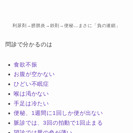
利尿剤→膀胱炎→鉄剤→便秘…まさに「負の連鎖」
問診で分かるのは
食欲不振
お腹が空かない
ひどい不眠症
喉は渇かない
手足は冷たい
便秘、1週間に1回しか便が出ない
脈診では、3回の拍動で1回止まる
望診では唇の色が薄い