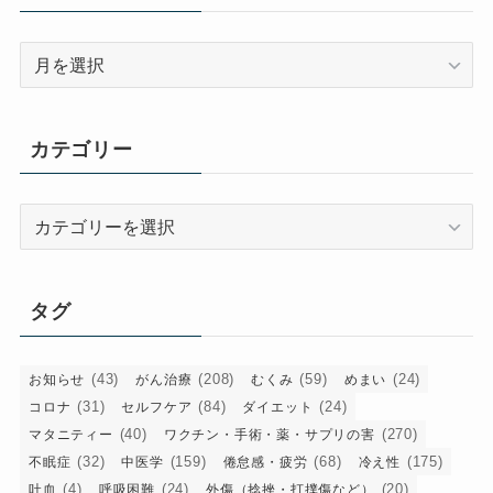
ア
ー
カ
イ
カテゴリー
ブ
カ
テ
ゴ
リ
タグ
ー
(43)
(208)
(59)
(24)
お知らせ
がん治療
むくみ
めまい
(31)
(84)
(24)
コロナ
セルフケア
ダイエット
(40)
(270)
マタニティー
ワクチン・手術・薬・サプリの害
(32)
(159)
(68)
(175)
不眠症
中医学
倦怠感・疲労
冷え性
(4)
(24)
(20)
吐血
呼吸困難
外傷（捻挫・打撲傷など）