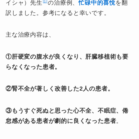
1
イシャ）先生
の治療例、
忙碌中的喜悅
を翻
訳しました。参考になると幸いです。
主な治療内容は、
①肝硬変の腹水が良くなり、肝臓移植術も要
らなくなった患者。
②腎不全が著しく改善した2人の患者。
③もうすぐ死ぬと思った心不全、不眠症、倦
怠感がある患者が劇的に良くなった患者
。