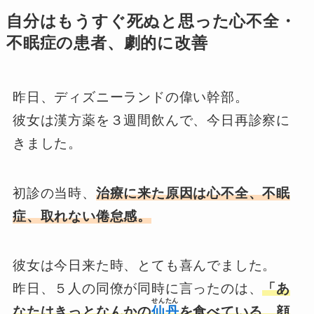
自分はもうすぐ死ぬと思った心不全・
不眠症の患者、劇的に改善
昨日、ディズニーランドの偉い幹部。
彼女は漢方薬を３週間飲んで、今日再診察に
きました。
初診の当時、
治療に来た原因は心不全、不眠
症、取れない倦怠感。
彼女は今日来た時、とても喜んでました。
昨日、５人の同僚が同時に言ったのは、
「あ
せんたん
なたはきっとなんかの
仙丹
を食べている。顔