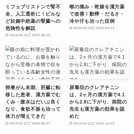
ミフェプリストンで腎不
喉の痛み・乾燥を漢方薬
全、人工透析に！ピルな
で改善！動悸・だるさ・
ど妊娠中絶薬の腎臓への
冷や汗も治った症例
危険性を解説
2020-09-26
2026-06-13
2024-08-31
2025-09-10
卵巣がん末期、肝臓に転
尿毒症のクレアチニン
移した患者、漢方薬でむ
は、2ヶ月の漢方薬で4.1
くみ・腹水はだいぶ良く
から2.8に下がり、病院の
なり、食欲不振も治って
先生も漢方薬の効果を認
体力が増えてきた
めた
2023-05-27
2026-08-07
2015-06-01
2024-10-25