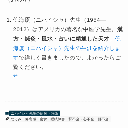
倪海厦（ニハイシャ）先生（1954—
2012）はアメリカの著名な中医学先生。
漢
方・鍼灸・風水・占いに精通した天才
。
倪
海厦（ニハイシャ）先生の生涯を紹介しま
す
で詳しく書きましたので、よかったらご
覧ください。
↩︎
ニハイシャ先生の症例・評論
むくみ
倦怠感・疲労
睡眠障害
腎不全・心不全・肝不全