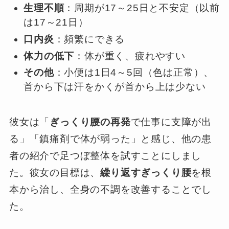
生理不順
：周期が17～25日と不安定（以前
は17～21日）
口内炎
：頻繁にできる
体力の低下
：体が重く、疲れやすい
その他
：小便は1日4～5回（色は正常）、
首から下は汗をかくが首から上は少ない
彼女は「
ぎっくり腰の再発
で仕事に支障が出
る」「鎮痛剤で体が弱った」と感じ、他の患
者の紹介で足つぼ整体を試すことにしまし
た。彼女の目標は、
繰り返すぎっくり腰
を根
本から治し、全身の不調を改善することでし
た。