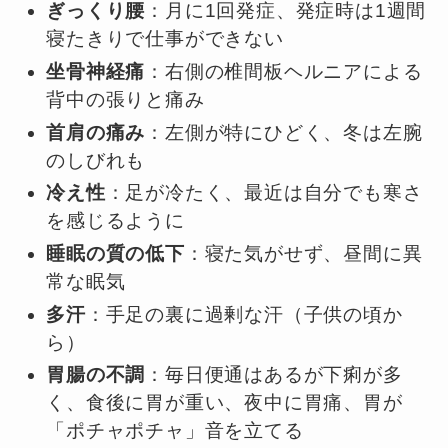
ぎっくり腰
：月に1回発症、発症時は1週間
寝たきりで仕事ができない
坐骨神経痛
：右側の椎間板ヘルニアによる
背中の張りと痛み
首肩の痛み
：左側が特にひどく、冬は左腕
のしびれも
冷え性
：足が冷たく、最近は自分でも寒さ
を感じるように
睡眠の質の低下
：寝た気がせず、昼間に異
常な眠気
多汗
：手足の裏に過剰な汗（子供の頃か
ら）
胃腸の不調
：毎日便通はあるが下痢が多
く、食後に胃が重い、夜中に胃痛、胃が
「ポチャポチャ」音を立てる