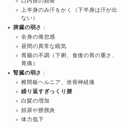
口内炎の頻発
上半身のみ汗をかく（下半身は汗が出
ない）
脾臓の弱さ
：
全身の倦怠感
昼間の異常な眠気
胃腸の不調（下痢、食後の胃の重さ、
胃痛）
腎臓の弱さ
：
椎間板ヘルニア、坐骨神経痛
繰り返すぎっくり腰
白髪の増加
頻尿や膀胱炎
体力低下