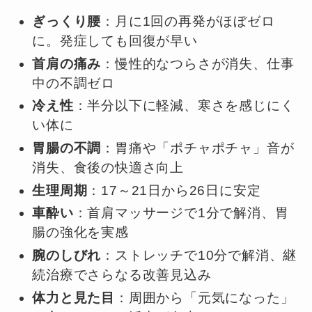
ぎっくり腰
：月に1回の再発がほぼゼロ
に。発症しても回復が早い
首肩の痛み
：慢性的なつらさが消失、仕事
中の不調ゼロ
冷え性
：半分以下に軽減、寒さを感じにく
い体に
胃腸の不調
：胃痛や「ポチャポチャ」音が
消失、食後の快適さ向上
生理周期
：17～21日から26日に安定
車酔い
：首肩マッサージで1分で解消、胃
腸の強化を実感
腕のしびれ
：ストレッチで10分で解消、継
続治療でさらなる改善見込み
体力と見た目
：周囲から「元気になった」