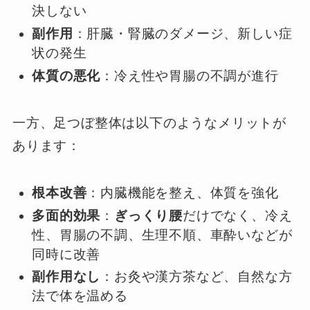
決しない
副作用
：肝臓・腎臓のダメージ、新しい症
状の発生
体質の悪化
：冷え性や胃腸の不調が進行
一方、足つぼ整体は以下のようなメリットが
あります：
根本改善
：内臓機能を整え、体質を強化
多面的効果
：
ぎっくり腰
だけでなく、冷え
性、胃腸の不調、生理不順、車酔いなどが
同時に改善
副作用なし
：お灸や漢方茶など、自然な方
法で体を温める