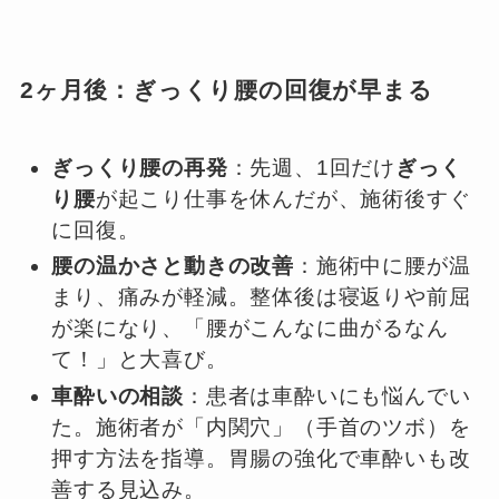
2ヶ月後：ぎっくり腰の回復が早まる
ぎっくり腰の再発
：先週、1回だけ
ぎっく
り腰
が起こり仕事を休んだが、施術後すぐ
に回復。
腰の温かさと動きの改善
：施術中に腰が温
まり、痛みが軽減。整体後は寝返りや前屈
が楽になり、「腰がこんなに曲がるなん
て！」と大喜び。
車酔いの相談
：患者は車酔いにも悩んでい
た。施術者が「内関穴」（手首のツボ）を
押す方法を指導。胃腸の強化で車酔いも改
善する見込み。