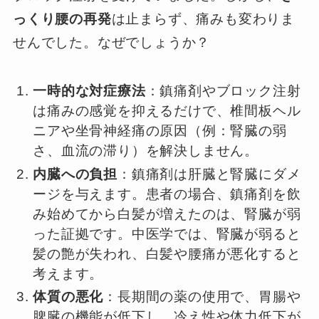
っくり腰の再発
は止まらず、痛みも変わりま
せんでした。なぜでしょうか？
一時的な対症療法
：鎮痛剤やブロック注射
は痛みの感覚を抑えるだけで、椎間板ヘル
ニアや坐骨神経痛の原因（例：腎臓の弱
さ、血流の滞り）を解決しません。
内臓への負担
：鎮痛剤は肝臓と腎臓にダメ
ージを与えます。患者の場合、鎮痛剤を飲
み始めてから白髪が増えたのは、腎臓が弱
った証拠です。中医学では、腎臓が弱ると
髪の艶が失われ、白髪や腰痛が悪化すると
考えます。
体質の悪化
：長期間の薬の使用で、胃腸や
脾臓の機能が低下し、冷え性や体力低下が