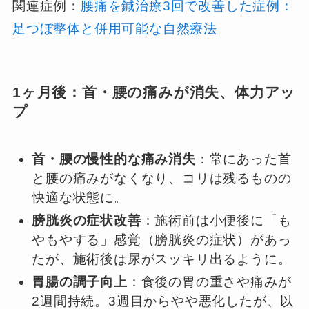
関連症例：
腰痛を鍼治療3回で改善した症例：
足つぼ整体と併用可能な自然療法
1ヶ月後：首・腰の痛みが消失、体力アッ
プ
首・腰の慢性的な痛み消失
：常にあった首
と腰の痛みがなくなり、コリは残るものの
快適な状態に。
膀胱炎の症状改善
：施術前は小便後に「も
やもやする」感覚（膀胱炎の症状）があっ
たが、施術後は尿がスッキリ出るように。
胃腸の調子向上
：食後の胃の重さや痛みが
2週間持続。3週目からやや悪化したが、以