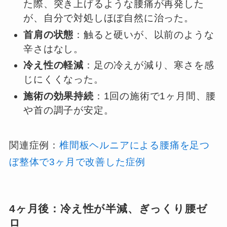
た際、突き上げるような腰痛が再発した
が、自分で対処しほぼ自然に治った。
首肩の状態
：触ると硬いが、以前のような
辛さはなし。
冷え性の軽減
：足の冷えが減り、寒さを感
じにくくなった。
施術の効果持続
：1回の施術で1ヶ月間、腰
や首の調子が安定。
関連症例：
椎間板ヘルニアによる腰痛を足つ
ぼ整体で3ヶ月で改善した症例
4ヶ月後：冷え性が半減、ぎっくり腰ゼ
ロ