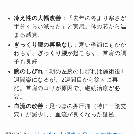
冷え性の大幅改善
：「去年の冬より寒さが
半分くらい減った」と実感。体の芯から温
まる感覚。
ぎっくり腰の再発なし
：寒い季節にもかか
わらず、
ぎっくり腰
が起こらず、首肩の調
子も良好。
腕のしびれ
：朝の左腕のしびれは施術後1
週間楽になるが、2週間目から徐々に再
発。首肩のコリが原因で、継続治療が必
要。
血流の改善
：足つぼの押圧痛（特に三陰交
穴）が減少し、血流が良くなった証拠。