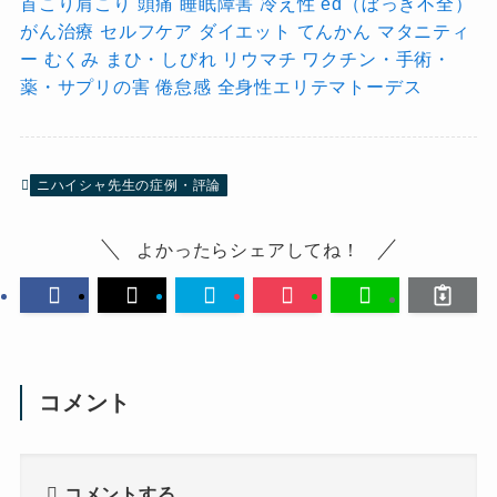
首こり肩こり
頭痛
睡眠障害
冷え性
ed（ぼっき不全）
がん治療
セルフケア
ダイエット
てんかん
マタニティ
ー
むくみ
まひ・しびれ
リウマチ
ワクチン・手術・
薬・サプリの害
倦怠感
全身性エリテマトーデス
ニハイシャ先生の症例・評論
よかったらシェアしてね！
コメント
コメントする