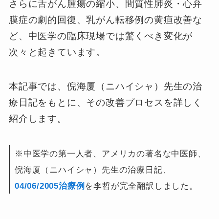
さらに舌がん腫瘍の縮小、間質性肺炎・心弁
膜症の劇的回復、乳がん転移例の黄疸改善な
ど、中医学の臨床現場では驚くべき変化が
次々と起きています。
本記事では、倪海厦（ニハイシャ）先生の治
療日記をもとに、その改善プロセスを詳しく
紹介します。
※中医学の第一人者、アメリカの著名な中医師、
倪海厦（ニハイシャ）先生の治療日記、
04/06/2005治療例
を李哲が完全翻訳しました。