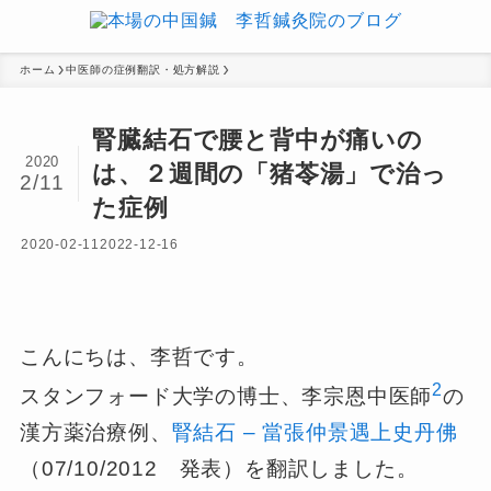
ホーム
中医師の症例翻訳・処方解説
腎臓結石で腰と背中が痛いの
2020
は、２週間の「猪苓湯」で治っ
2/11
た症例
2020-02-11
2022-12-16
こんにちは、李哲です。
2
スタンフォード大学の博士、李宗恩中医師
の
漢方薬治療例、
腎結石 – 當張仲景遇上史丹佛
（07/10/2012 発表）を翻訳しました。