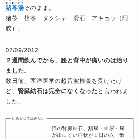
ちょれいとう
猪苓湯
そのまま。
猪苓 茯苓 ダクシャ 滑石 アキョウ（阿
胶）。
07/09/2012
２週間飲んでから、腰と背中が痛いのは治り
ました。
数日前、西洋医学の超音波検査を受けたけ
ど、
腎臓結石は完全になくなった
と言われま
した。
あわせて読みたい
猫の腎臓結石、頻尿・血尿・尿
が出にくい症状が１日の六一散