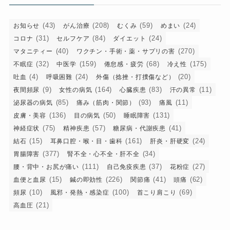
ー
(43)
(208)
(59)
(24)
お知らせ
がん治療
むくみ
めまい
(31)
(84)
(24)
コロナ
セルフケア
ダイエット
(40)
(270)
マタニティー
ワクチン・手術・薬・サプリの害
(32)
(159)
(68)
(175)
不眠症
中医学
倦怠感・疲労
冷え性
(4)
(24)
(20)
吐血
呼吸困難
外傷（捻挫・打撲傷など）
(9)
(164)
(83)
(11)
夜間頻尿
女性の病気
心臓疾患
汗の異常
(85)
(93)
(11)
泌尿器の病気
痛み（筋肉・関節）
痛風
(136)
(50)
(131)
皮膚・美容
目の病気
睡眠障害
(75)
(57)
(41)
神経症状
精神疾患
糖尿病・代謝疾患
(15)
(161)
(24)
結石
耳鼻口腔・喉・目・歯科
肝炎・肝硬変
(377)
(34)
胃腸障害
腎不全・心不全・肝不全
(111)
(37)
(27)
腰・背中・お尻が痛い
自己免疫疾患
花粉症
(15)
(226)
(41)
(62)
血便と血尿
鍼の即効性
関節痛
頭痛
(10)
(100)
(69)
頻尿
風邪・発熱・感染症
首こり肩こり
(21)
高血圧