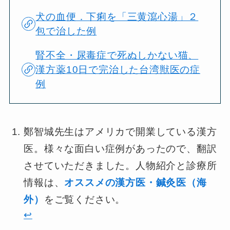
犬の血便．下痢を「三黄瀉心湯」２
包で治した例
腎不全・尿毒症で死ぬしかない猫、
漢方薬10日で完治した台湾獣医の症
例
鄭智城先生はアメリカで開業している漢方
医。様々な面白い症例があったので、翻訳
させていただきました。人物紹介と診療所
情報は、
オススメの漢方医・鍼灸医（海
外）
をご覧ください。
↩︎