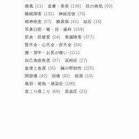
痛風
(11)
皮膚・美容
(136)
目の病気
(50)
睡眠障害
(131)
神経症状
(75)
精神疾患
(57)
糖尿病
(41)
結石
(15)
耳鼻口腔・喉・目・歯科
(159)
肝炎・肝硬変
(24)
胃腸障害
(377)
腎不全・心不全・肝不全
(34)
腰・背中・お尻が痛い
(111)
自己免疫疾患
(37)
花粉症
(27)
血便と血尿
(15)
鍼の即効性
(225)
関節痛
(42)
頭痛
(62)
頻尿
(10)
風邪・発熱・感染症
(100)
首こり肩こり
(69)
高血圧
(21)
そ