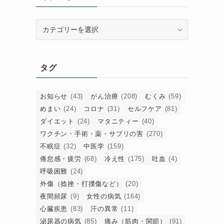
カ
テ
ゴ
リ
タグ
ー
お知らせ
(43)
がん治療
(208)
むくみ
(59)
めまい
(24)
コロナ
(31)
セルフケア
(81)
ダイエット
(24)
マタニティー
(40)
ワクチン・手術・薬・サプリの害
(270)
不眠症
(32)
中医学
(159)
倦怠感・疲労
(68)
冷え性
(175)
吐血
(4)
呼吸困難
(24)
外傷（捻挫・打撲傷など）
(20)
夜間頻尿
(9)
女性の病気
(164)
心臓疾患
(83)
汗の異常
(11)
泌尿器の病気
(85)
痛み（筋肉・関節）
(91)