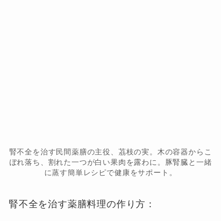
腎不全を治す民間薬膳の主役、茘枝の実。木の容器からこ
ぼれ落ち、割れた一つが白い果肉を露わに。豚腎臓と一緒
に蒸す簡単レシピで健康をサポート。
腎不全を治す薬膳料理の作り方：