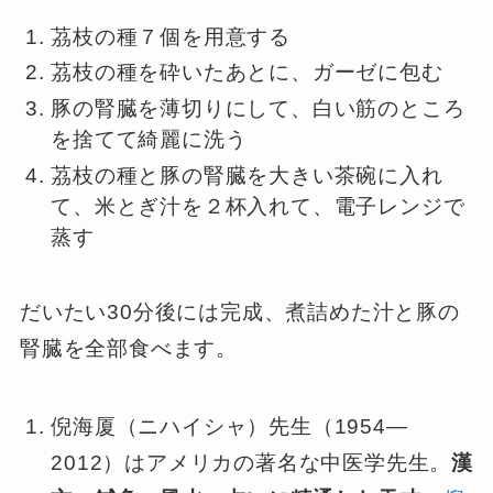
茘枝の種７個を用意する
茘枝の種を砕いたあとに、ガーゼに包む
豚の腎臓を薄切りにして、白い筋のところ
を捨てて綺麗に洗う
茘枝の種と豚の腎臓を大きい茶碗に入れ
て、米とぎ汁を２杯入れて、電子レンジで
蒸す
だいたい30分後には完成、煮詰めた汁と豚の
腎臓を全部食べます。
倪海厦（ニハイシャ）先生（1954—
2012）はアメリカの著名な中医学先生。
漢