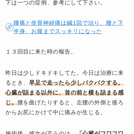
下は一つの症例、参考にして下さい。
腰痛と坐骨神経痛は鍼1回で治り、腰と下
半身、お腹までスッキリになった
１３回目に来た時の報告。
昨日は少しドキドキしてた。今日は治療に来
るとき、
早足で走ったら少しバクバクする。
心臓が詰まる以外に、首の前と横も詰まる感
じ。
腰を曲げたりすると、左腰の外側と後ろ
からお尻にかけて中に痛みが生じる。
施術後、彼女が言うのは、
「心臓がフワフワ