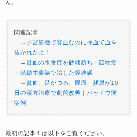
ん。
関連記事
→
子宮筋腫で貧血なのに採血で血を
抜かれたよ！
→
貧血の氷食症を砂糖断ち＋四物湯
＋黒糖生姜湯で治した経験談
→
貧血、足がつる、腰痛、頻尿が10
日の漢方治療で劇的改善｜バセドウ病
症例
最初の記事１は以下をご覧ください。