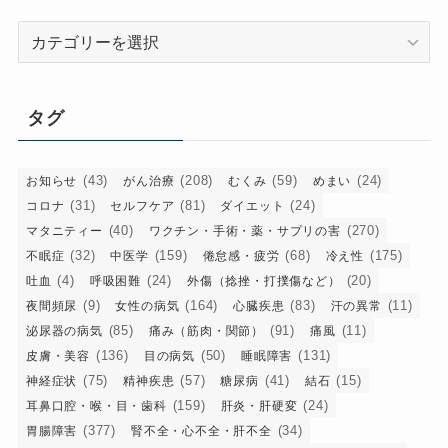
カ
テ
ゴ
リ
タグ
ー
(43)
(208)
(59)
(24)
お知らせ
がん治療
むくみ
めまい
(31)
(81)
(24)
コロナ
セルフケア
ダイエット
(40)
(270)
マタニティー
ワクチン・手術・薬・サプリの害
(32)
(159)
(68)
(175)
不眠症
中医学
倦怠感・疲労
冷え性
(4)
(24)
(20)
吐血
呼吸困難
外傷（捻挫・打撲傷など）
(9)
(164)
(83)
(11)
夜間頻尿
女性の病気
心臓疾患
汗の異常
(85)
(91)
(11)
泌尿器の病気
痛み（筋肉・関節）
痛風
(136)
(50)
(131)
皮膚・美容
目の病気
睡眠障害
(75)
(57)
(41)
(15)
神経症状
精神疾患
糖尿病
結石
(159)
(24)
耳鼻口腔・喉・目・歯科
肝炎・肝硬変
(377)
(34)
胃腸障害
腎不全・心不全・肝不全