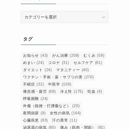
カ
テ
ゴ
リ
タグ
ー
お知らせ
(43)
がん治療
(208)
むくみ
(59)
めまい
(24)
コロナ
(31)
セルフケア
(81)
ダイエット
(24)
マタニティー
(40)
ワクチン・手術・薬・サプリの害
(270)
不眠症
(32)
中医学
(159)
倦怠感・疲労
(68)
冷え性
(175)
吐血
(4)
呼吸困難
(24)
外傷（捻挫・打撲傷など）
(20)
夜間頻尿
(9)
女性の病気
(164)
心臓疾患
(83)
汗の異常
(11)
泌尿器の病気
(85)
痛み（筋肉・関節）
(91)