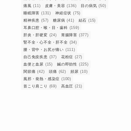
痛風
(11)
皮膚・美容
(136)
目の病気
(50)
睡眠障害
(131)
神経症状
(75)
精神疾患
(57)
糖尿病
(41)
結石
(15)
耳鼻口腔・喉・目・歯科
(159)
肝炎・肝硬変
(24)
胃腸障害
(377)
腎不全・心不全・肝不全
(34)
腰・背中・お尻が痛い
(111)
自己免疫疾患
(37)
花粉症
(27)
理
血便と血尿
(15)
鍼の即効性
(225)
関節痛
(42)
頭痛
(62)
頻尿
(10)
風邪・発熱・感染症
(100)
首こり肩こり
(69)
高血圧
(21)
常