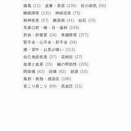
は
痛風
(11)
皮膚・美容
(136)
目の病気
(50)
睡眠障害
(131)
神経症状
(75)
精神疾患
(57)
糖尿病
(41)
結石
(15)
耳鼻口腔・喉・目・歯科
(159)
肝炎・肝硬変
(24)
胃腸障害
(377)
腎不全・心不全・肝不全
(34)
腰・背中・お尻が痛い
(111)
自己免疫疾患
(37)
花粉症
(27)
血便と血尿
(15)
鍼の即効性
(226)
関節痛
(42)
頭痛
(62)
頻尿
(10)
参
風邪・発熱・感染症
(100)
首こり肩こり
(69)
高血圧
(21)