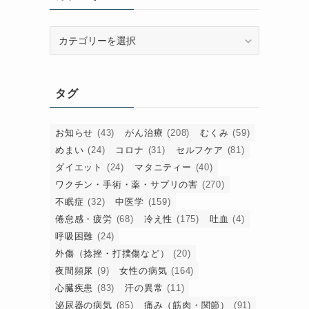
カ
テ
ゴ
リ
タグ
ー
お知らせ
(43)
がん治療
(208)
むくみ
(59)
めまい
(24)
コロナ
(31)
セルフケア
(81)
い
ダイエット
(24)
マタニティー
(40)
一
ワクチン・手術・薬・サプリの害
(270)
不眠症
(32)
中医学
(159)
倦怠感・疲労
(68)
冷え性
(175)
吐血
(4)
呼吸困難
(24)
外傷（捻挫・打撲傷など）
(20)
夜間頻尿
(9)
女性の病気
(164)
心臓疾患
(83)
汗の異常
(11)
泌尿器の病気
(85)
痛み（筋肉・関節）
(91)