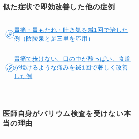
似た症状で即効改善した他の症例
胃痛・胃もたれ・吐き気を鍼1回で治した
例（陰陵泉と足三里を応用）
胃痛で歩けない、口の中が酸っぱい、食道
が焼けるような痛みを鍼1回で著しく改善
した例
医師自身がバリウム検査を受けない本
当の理由