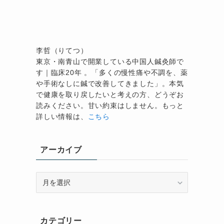
る
李哲（りてつ）
東京・南青山で開業している中国人鍼灸師で
す｜臨床20年 。「多くの慢性痛や不調を、薬
い
や手術なしに鍼で改善してきました」。本気
で健康を取り戻したいと考えの方、どうぞお
読みください。甘い約束はしません。もっと
詳しい情報は、
こちら
る
アーカイブ
ア
ー
カ
イ
カテゴリー
ブ