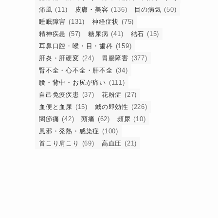
痛風
(11)
皮膚・美容
(136)
目の病気
(50)
睡眠障害
(131)
神経症状
(75)
精神疾患
(57)
糖尿病
(41)
結石
(15)
耳鼻口腔・喉・目・歯科
(159)
肝炎・肝硬変
(24)
胃腸障害
(377)
腎不全・心不全・肝不全
(34)
腰・背中・お尻が痛い
(111)
自己免疫疾患
(37)
花粉症
(27)
血便と血尿
(15)
鍼の即効性
(226)
関節痛
(42)
頭痛
(62)
頻尿
(10)
風邪・発熱・感染症
(100)
首こり肩こり
(69)
高血圧
(21)
ら
と