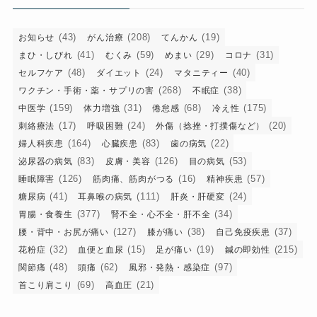
ー
(43)
(208)
(19)
お知らせ
がん治療
てんかん
(41)
(59)
(29)
(31)
まひ・しびれ
むくみ
めまい
コロナ
(48)
(24)
(40)
セルフケア
ダイエット
マタニティー
(268)
(38)
ワクチン・手術・薬・サプリの害
不眠症
(159)
(31)
(68)
(175)
中医学
体力増強
倦怠感
冷え性
(17)
(24)
(20)
刺絡療法
呼吸困難
外傷（捻挫・打撲傷など）
(164)
(83)
(22)
婦人科疾患
心臓疾患
歯の病気
(83)
(126)
(53)
泌尿器の病気
皮膚・美容
目の病気
(126)
(16)
(57)
睡眠障害
筋肉痛、筋肉がつる
精神疾患
(41)
(111)
(24)
糖尿病
耳鼻喉の病気
肝炎・肝硬変
(377)
(34)
胃腸・食養生
腎不全・心不全・肝不全
(127)
(38)
(37)
腰・背中・お尻が痛い
膝が痛い
自己免疫疾患
(32)
(15)
(19)
(215)
花粉症
血便と血尿
足が痛い
鍼の即効性
(48)
(62)
(97)
関節痛
頭痛
風邪・発熱・感染症
(69)
(21)
首こり肩こり
高血圧