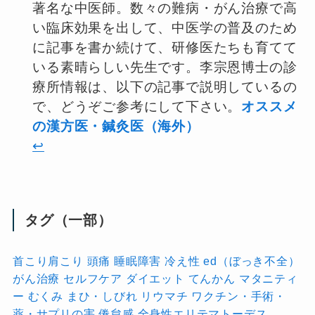
著名な中医師。数々の難病・がん治療で高
い臨床効果を出して、中医学の普及のため
に記事を書か続けて、研修医たちも育てて
いる素晴らしい先生です。李宗恩博士の診
療所情報は、以下の記事で説明しているの
で、どうぞご参考にして下さい。
オススメ
の漢方医・鍼灸医（海外）
↩︎
タグ（一部）
首こり肩こり
頭痛
睡眠障害
冷え性
ed（ぼっき不全）
がん治療
セルフケア
ダイエット
てんかん
マタニティ
ー
むくみ
まひ・しびれ
リウマチ
ワクチン・手術・
薬・サプリの害
倦怠感
全身性エリテマトーデス