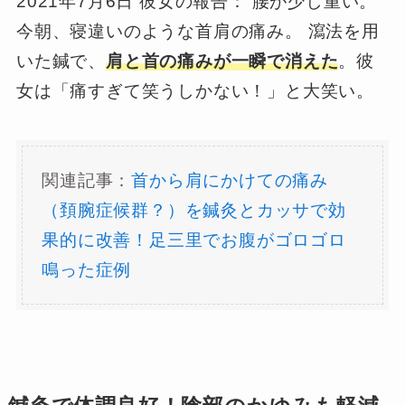
2021年7月6日 彼女の報告： 腰が少し重い。
今朝、寝違いのような首肩の痛み。 瀉法を用
いた鍼で、
肩と首の痛みが一瞬で消えた
。彼
女は「痛すぎて笑うしかない！」と大笑い。
関連記事：
首から肩にかけての痛み
（頚腕症候群？）を鍼灸とカッサで効
果的に改善！足三里でお腹がゴロゴロ
鳴った症例