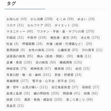
リ
タグ
ー
(43)
(208)
(59)
(24)
お知らせ
がん治療
むくみ
めまい
(31)
(82)
(24)
コロナ
セルフケア
ダイエット
(40)
(270)
マタニティー
ワクチン・手術・薬・サプリの害
(32)
(159)
(68)
(175)
不眠症
中医学
倦怠感・疲労
冷え性
(4)
(24)
(20)
吐血
呼吸困難
外傷（捻挫・打撲傷など）
(9)
(164)
(83)
(11)
夜間頻尿
女性の病気
心臓疾患
汗の異常
(85)
(93)
(11)
泌尿器の病気
痛み（筋肉・関節）
痛風
(136)
(50)
(131)
皮膚・美容
目の病気
睡眠障害
(75)
(57)
(41)
(15)
神経症状
精神疾患
糖尿病
結石
(161)
(24)
耳鼻口腔・喉・目・歯科
肝炎・肝硬変
(377)
(34)
胃腸障害
腎不全・心不全・肝不全
(111)
(37)
(27)
腰・背中・お尻が痛い
自己免疫疾患
花粉症
(15)
(226)
(41)
(62)
血便と血尿
鍼の即効性
関節痛
頭痛
(10)
(100)
(69)
頻尿
風邪・発熱・感染症
首こり肩こり
(21)
高血圧