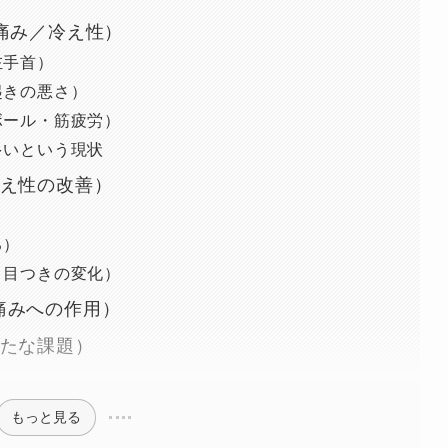
痛み／冷え性）
左手首）
起きの悪さ）
ボール・筋疲労）
多いという現状
冷え性の改善）
る）
・目つきの変化）
痛みへの作用）
新たな課題）
もっと見る