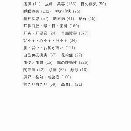
痛風
(11)
皮膚・美容
(136)
目の病気
(50)
睡眠障害
(131)
神経症状
(75)
精神疾患
(57)
糖尿病
(41)
結石
(15)
耳鼻口腔・喉・目・歯科
(160)
肝炎・肝硬変
(24)
胃腸障害
(377)
腎不全・心不全・肝不全
(34)
腰・背中・お尻が痛い
(111)
自己免疫疾患
(37)
花粉症
(27)
血便と血尿
(15)
鍼の即効性
(226)
関節痛
(42)
頭痛
(62)
頻尿
(10)
風邪・発熱・感染症
(100)
首こり肩こり
(69)
高血圧
(21)