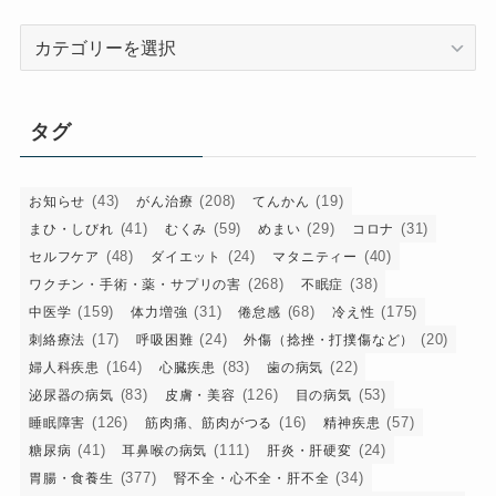
カ
テ
ゴ
リ
タグ
ー
(43)
(208)
(19)
お知らせ
がん治療
てんかん
(41)
(59)
(29)
(31)
まひ・しびれ
むくみ
めまい
コロナ
(48)
(24)
(40)
セルフケア
ダイエット
マタニティー
(268)
(38)
ワクチン・手術・薬・サプリの害
不眠症
(159)
(31)
(68)
(175)
中医学
体力増強
倦怠感
冷え性
(17)
(24)
(20)
刺絡療法
呼吸困難
外傷（捻挫・打撲傷など）
(164)
(83)
(22)
婦人科疾患
心臓疾患
歯の病気
(83)
(126)
(53)
泌尿器の病気
皮膚・美容
目の病気
(126)
(16)
(57)
睡眠障害
筋肉痛、筋肉がつる
精神疾患
(41)
(111)
(24)
糖尿病
耳鼻喉の病気
肝炎・肝硬変
(377)
(34)
胃腸・食養生
腎不全・心不全・肝不全