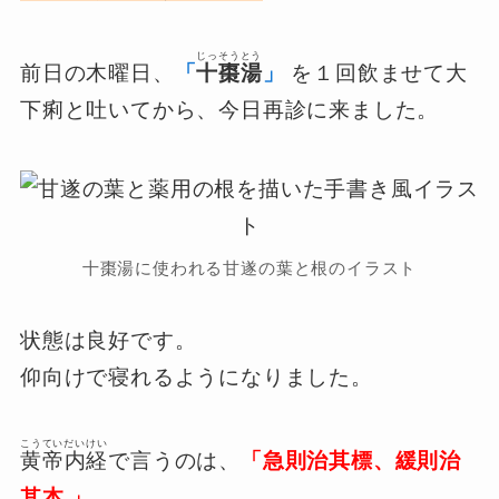
じっそうとう
前日の木曜日、
「
十棗湯
」
を１回飲ませて大
下痢と吐いてから、今日再診に来ました。
十棗湯に使われる甘遂の葉と根のイラスト
状態は良好です。
仰向けで寝れるようになりました。
こうていだいけい
黄帝内経
で言うのは、
「急則治其標、緩則治
其本 」
。