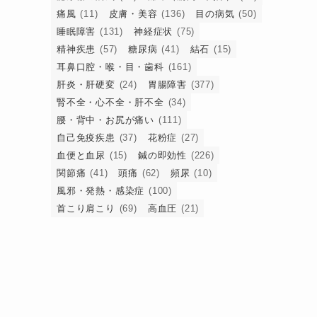
痛風
(11)
皮膚・美容
(136)
目の病気
(50)
睡眠障害
(131)
神経症状
(75)
精神疾患
(57)
糖尿病
(41)
結石
(15)
耳鼻口腔・喉・目・歯科
(161)
肝炎・肝硬変
(24)
胃腸障害
(377)
腎不全・心不全・肝不全
(34)
腰・背中・お尻が痛い
(111)
自己免疫疾患
(37)
花粉症
(27)
血便と血尿
(15)
鍼の即効性
(226)
関節痛
(41)
頭痛
(62)
頻尿
(10)
風邪・発熱・感染症
(100)
首こり肩こり
(69)
高血圧
(21)
部