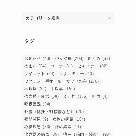
カ
テ
ゴ
リ
タグ
ー
お知らせ
(43)
がん治療
(208)
むくみ
(59)
めまい
(24)
コロナ
(31)
セルフケア
(82)
ダイエット
(24)
マタニティー
(40)
ワクチン・手術・薬・サプリの害
(270)
不眠症
(32)
中医学
(159)
倦怠感・疲労
(68)
冷え性
(175)
吐血
(4)
呼吸困難
(24)
外傷（捻挫・打撲傷など）
(20)
夜間頻尿
(9)
女性の病気
(164)
心臓疾患
(83)
汗の異常
(11)
泌尿器の病気
(85)
痛み（筋肉・関節）
(93)