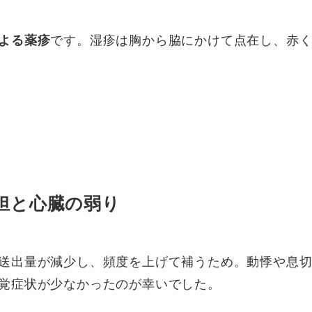
よる薬疹
です。湿疹は胸から脇にかけて点在し、赤
担と心臓の弱り
送出量が減少し、頻度を上げて補うため。動悸や息
覚症状が少なかったのが幸いでした。