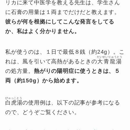
リカに来て中医学を教える先生は、学生さん
に石膏の用量は１両までだけだと教えます。
彼らが何を根拠にしてこんな発言をしてる
か、私はよく分かりません。
私が使うのは、１日で最低８銭（約24g）。こ
だいせいりゅうとう
れは、風を引いて高熱があるときの
大青龍湯
の処方量。
熱がりの陽明症に使うときは、５
両（約150g）から始めます。
びゃっことう
白虎湯
の使用例は、以下の記事が参考になる
ので、どうぞご覧ください。