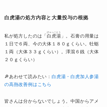
白虎湯の処方内容と大量投与の根拠
びゃっことう
私が処方したのは「
白虎湯
」。石膏の用量は
１日で６両、今の大体１８０ｇくらい。牡蛎
１両（大体３３ｇくらい）。澤瀉６銭（大体
２０ｇくらい）
🔎あわせて読みたい：
白虎湯・白虎加人参湯
の高熱改善例はこちら
皆さんは分からないでしょう。中国からアメ