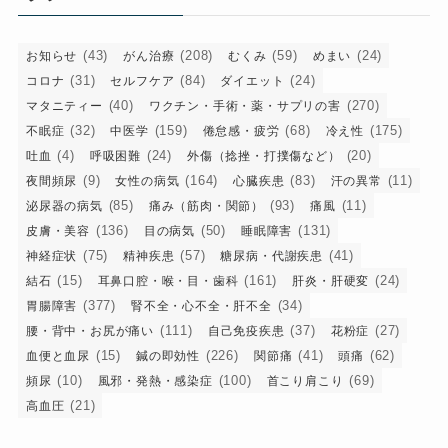
ー
(43)
(208)
(59)
(24)
お知らせ
がん治療
むくみ
めまい
(31)
(84)
(24)
コロナ
セルフケア
ダイエット
(40)
(270)
マタニティー
ワクチン・手術・薬・サプリの害
(32)
(159)
(68)
(175)
不眠症
中医学
倦怠感・疲労
冷え性
(4)
(24)
(20)
吐血
呼吸困難
外傷（捻挫・打撲傷など）
(9)
(164)
(83)
(11)
夜間頻尿
女性の病気
心臓疾患
汗の異常
(85)
(93)
(11)
泌尿器の病気
痛み（筋肉・関節）
痛風
(136)
(50)
(131)
皮膚・美容
目の病気
睡眠障害
(75)
(57)
(41)
神経症状
精神疾患
糖尿病・代謝疾患
(15)
(161)
(24)
結石
耳鼻口腔・喉・目・歯科
肝炎・肝硬変
(377)
(34)
胃腸障害
腎不全・心不全・肝不全
(111)
(37)
(27)
腰・背中・お尻が痛い
自己免疫疾患
花粉症
(15)
(226)
(41)
(62)
血便と血尿
鍼の即効性
関節痛
頭痛
(10)
(100)
(69)
頻尿
風邪・発熱・感染症
首こり肩こり
(21)
高血圧