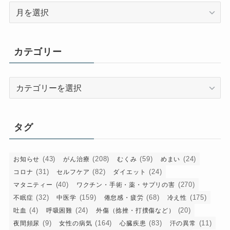
ア
ー
カ
イ
カテゴリー
ブ
カ
テ
ゴ
リ
タグ
ー
(43)
(208)
(59)
(24)
お知らせ
がん治療
むくみ
めまい
(31)
(82)
(24)
コロナ
セルフケア
ダイエット
(40)
(270)
マタニティー
ワクチン・手術・薬・サプリの害
(32)
(159)
(68)
(175)
不眠症
中医学
倦怠感・疲労
冷え性
(4)
(24)
(20)
吐血
呼吸困難
外傷（捻挫・打撲傷など）
(9)
(164)
(83)
(11)
夜間頻尿
女性の病気
心臓疾患
汗の異常