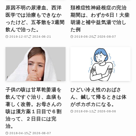
原因不明の尿潜血、西洋
頚椎症性神経根症の完治
医学では治療もできなか
期間は、わずか6日！大柴
ったけど、五苓散を3週間
胡湯と補中益気湯で治し
飲んで治った。
た例
2019-12-07
2024-06-21
2019-06-20
2026-08-07
子供の咳は甘草乾姜湯を
ひどい冷え性のおばさ
飲んですぐ治り、血痰も
ん、鍼して帰るときは体
著しく改善。お母さんの
がポカポカになる。
咳は漢方薬１日目で６割
2018-09-12
2026-08-06
治って、２日目には完
治。
2018-04-15
2026-08-07