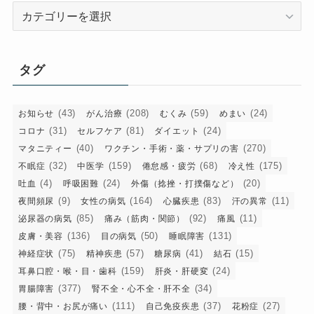
カ
テ
ゴ
リ
タグ
ー
(43)
(208)
(59)
(24)
お知らせ
がん治療
むくみ
めまい
(31)
(81)
(24)
コロナ
セルフケア
ダイエット
(40)
(270)
マタニティー
ワクチン・手術・薬・サプリの害
(32)
(159)
(68)
(175)
不眠症
中医学
倦怠感・疲労
冷え性
(4)
(24)
(20)
吐血
呼吸困難
外傷（捻挫・打撲傷など）
(9)
(164)
(83)
(11)
夜間頻尿
女性の病気
心臓疾患
汗の異常
(85)
(92)
(11)
泌尿器の病気
痛み（筋肉・関節）
痛風
(136)
(50)
(131)
皮膚・美容
目の病気
睡眠障害
(75)
(57)
(41)
(15)
神経症状
精神疾患
糖尿病
結石
(159)
(24)
耳鼻口腔・喉・目・歯科
肝炎・肝硬変
(377)
(34)
胃腸障害
腎不全・心不全・肝不全
(111)
(37)
(27)
腰・背中・お尻が痛い
自己免疫疾患
花粉症