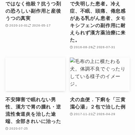
ではなく他殺？抗うつ剤
で失明した患者。冷え
の恐ろしい副作用と産後
症、不眠、頭痛、倦怠感
うつの真実
がある乳がん患者、タモ
キシフェンの副作用に耐
2020-10-01
2026-05-17
えられず漢方薬治療に来
た。
2016-08-28
2026-07-31
不安障害で眠れない男
犬の血便．下痢を「三黄
性、漢方で胃の腫れ・逆
瀉心湯」２包で治した例
流性食道炎を治した途
2017-11-22
2026-04-29
端、全部きれいに治った
2020-07-25