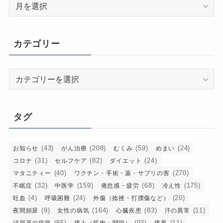
ア
ー
カ
イ
カテゴリー
ブ
カ
テ
ゴ
リ
タグ
ー
(43)
(208)
(59)
(24)
お知らせ
がん治療
むくみ
めまい
(31)
(82)
(24)
コロナ
セルフケア
ダイエット
(40)
(270)
マタニティー
ワクチン・手術・薬・サプリの害
(32)
(159)
(68)
(175)
不眠症
中医学
倦怠感・疲労
冷え性
(4)
(24)
(20)
吐血
呼吸困難
外傷（捻挫・打撲傷など）
(9)
(164)
(83)
(11)
夜間頻尿
女性の病気
心臓疾患
汗の異常
(85)
(93)
(11)
泌尿器の病気
痛み（筋肉・関節）
痛風