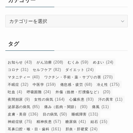
カテゴリー
ブ
カ
テ
ゴ
リ
タグ
ー
(43)
(208)
(59)
(24)
お知らせ
がん治療
むくみ
めまい
(31)
(82)
(24)
コロナ
セルフケア
ダイエット
(40)
(270)
マタニティー
ワクチン・手術・薬・サプリの害
(32)
(159)
(68)
(175)
不眠症
中医学
倦怠感・疲労
冷え性
(4)
(24)
(20)
吐血
呼吸困難
外傷（捻挫・打撲傷など）
(9)
(164)
(83)
(11)
夜間頻尿
女性の病気
心臓疾患
汗の異常
(85)
(93)
(11)
泌尿器の病気
痛み（筋肉・関節）
痛風
(136)
(50)
(131)
皮膚・美容
目の病気
睡眠障害
(75)
(57)
(41)
(15)
神経症状
精神疾患
糖尿病
結石
(161)
(24)
耳鼻口腔・喉・目・歯科
肝炎・肝硬変