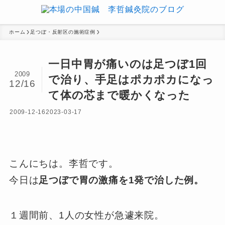
ホーム
足つぼ・反射区の施術症例
一日中胃が痛いのは足つぼ1回
2009
で治り、手足はポカポカになっ
12/16
て体の芯まで暖かくなった
2009-12-16
2023-03-17
こんにちは。李哲です。
今日は
足つぼで胃の激痛を1発で治した例。
１週間前、1人の女性が急遽来院。