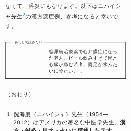
なくて、膵炎にもなります。以下はニハイシ
2
ャ先生
の漢方薬症例、参考になると幸いで
す。
あわせて読みたい
糖尿病治療薬で心弁膜症になっ
た老人、ビール飲みすぎて胃と
心臓が痛む若者。両足が氷みた
いに冷たい、...
（おわり）
倪海厦（ニハイシャ）先生（1954—
2012）はアメリカの著名な中医学先生。
漢
方・鍼灸・風水・占いに精通した天才
。