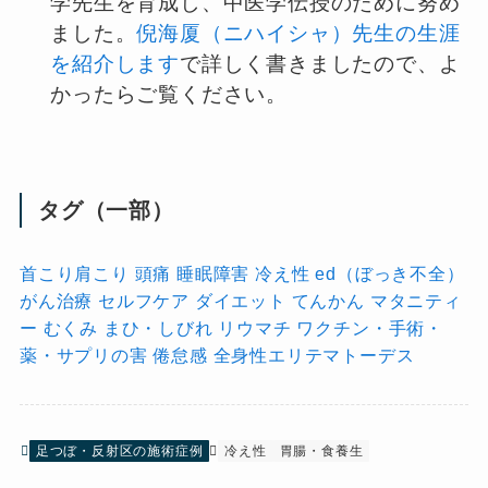
学先生を育成し、中医学伝授のために努め
ました。
倪海厦（ニハイシャ）先生の生涯
を紹介します
で詳しく書きましたので、よ
かったらご覧ください。
タグ（一部）
首こり肩こり
頭痛
睡眠障害
冷え性
ed（ぼっき不全）
がん治療
セルフケア
ダイエット
てんかん
マタニティ
ー
むくみ
まひ・しびれ
リウマチ
ワクチン・手術・
薬・サプリの害
倦怠感
全身性エリテマトーデス
足つぼ・反射区の施術症例
冷え性
胃腸・食養生